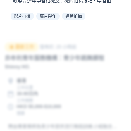
教導青少年學習相機及手機的拍攝技巧、學習拍攝及製作
影片拍攝
廣告製作
運動拍攝
最新工作
發佈於
:
20 小時前
非牟利青年服務機構：青少年跳舞課程
Shinny HO
.
香港
工作位置
30-90日內
工作規模
HKD $5,000-$10,000
預算
聘由專業導師為青少年提供流行舞蹈訓練,小組融合流行爵士舞、K-pop 及街舞等元素。