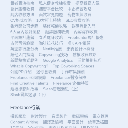
舞者表演指南
私人健身教練收費
提高餐廳人氣
會計服務收費
補習平台比較
中史補習攻略
網店收款方法
面試常見問題
寵物訓練收費
CV格式攻略
10大打卡勝地
SEO收費攻略
香港開公司步驟
裝修報價攻略
數碼營銷入門
6大室內設計風格
翻譯服務收費
內容寫作收費
平面設計趨勢
春茗尾牙攻略
Freehunter周年優惠
古代司儀趣聞
咖啡拉花技巧
唱K APP推薦
萬聖節行銷分析
Netflix推薦
網頁設計vs開發
結他入門指南
Copywriting技巧
驗樓收費攻略
新聞稿格式範例
Google Analytics
活動策劃技巧
What is Copywriting?
Top Coworking Spaces
公關PR介紹
迷你倉收費
手作市集推薦
Freelancer公司優勢
Freelancer醫療保障
Find Creative Talents
Freelancer必備特質
婚禮攝影師故事
Slash冒起迷思（上）
Slash冒起迷思（下）
Freelance行業
攝影服務
影片製作
音樂製作
數碼營銷
電商管理
Content Writing
翻譯及編輯
平面設計
繪畫及插圖
3D設計
室內設計
網頁及程式開發
UIUX設計