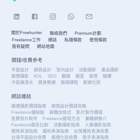
關於Freehunter
聯絡我們
Premium計劃
Freelance工作
網誌
私隱條款
使用條款
我有疑問
網站地圖
價錢
/
收費參考
平面設計
網頁設計
室內設計
活動攝影
產品攝影
婚禮攝影
KOL
SEO
翻譯
通渠
裝修
驗樓
冷氣機滴水
健身教練
瑜珈課程
新娘化妝
網誌連結
婚禮攝影價錢指南
網頁設計價錢攻略
Freelance優缺點
辭職信格式
影片製作價錢
免費剪片軟件
Freelance變現方法
兼職網推介
Facebook廣告比較
活動攝影指南
人像攝影指南
樂隊表演指南
魔術表演指南
台灣魔術表演收費
台灣平面設計收費
婚禮化妝收費
歌手表演指南