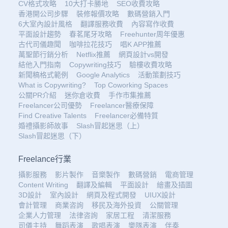
CV格式攻略
10大打卡勝地
SEO收費攻略
香港開公司步驟
裝修報價攻略
數碼營銷入門
6大室內設計風格
翻譯服務收費
內容寫作收費
平面設計趨勢
春茗尾牙攻略
Freehunter周年優惠
古代司儀趣聞
咖啡拉花技巧
唱K APP推薦
萬聖節行銷分析
Netflix推薦
網頁設計vs開發
結他入門指南
Copywriting技巧
驗樓收費攻略
新聞稿格式範例
Google Analytics
活動策劃技巧
What is Copywriting?
Top Coworking Spaces
公關PR介紹
迷你倉收費
手作市集推薦
Freelancer公司優勢
Freelancer醫療保障
Find Creative Talents
Freelancer必備特質
婚禮攝影師故事
Slash冒起迷思（上）
Slash冒起迷思（下）
Freelance行業
攝影服務
影片製作
音樂製作
數碼營銷
電商管理
Content Writing
翻譯及編輯
平面設計
繪畫及插圖
3D設計
室內設計
網頁及程式開發
UIUX設計
會計管理
商業咨詢
移民及海外投資
公關管理
企業人力管理
法律咨詢
家居工程
清潔服務
司儀主持
舞蹈表演
歌唱表演
樂隊表演
伴奏