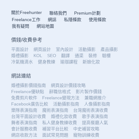
關於Freehunter
聯絡我們
Premium計劃
Freelance工作
網誌
私隱條款
使用條款
我有疑問
網站地圖
價錢
/
收費參考
平面設計
網頁設計
室內設計
活動攝影
產品攝影
婚禮攝影
KOL
SEO
翻譯
通渠
裝修
驗樓
冷氣機滴水
健身教練
瑜珈課程
新娘化妝
網誌連結
婚禮攝影價錢指南
網頁設計價錢攻略
Freelance優缺點
辭職信格式
影片製作價錢
免費剪片軟件
Freelance變現方法
兼職網推介
Facebook廣告比較
活動攝影指南
人像攝影指南
樂隊表演指南
魔術表演指南
台灣魔術表演收費
台灣平面設計收費
婚禮化妝收費
歌手表演指南
舞者表演指南
私人健身教練收費
提高餐廳人氣
會計服務收費
補習平台比較
中史補習攻略
網店收款方法
面試常見問題
寵物訓練收費