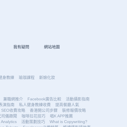
我有疑問
網站地圖
健身教練
瑜珈課程
新娘化妝
兼職網推介
Facebook廣告比較
活動攝影指南
表演指南
私人健身教練收費
提高餐廳人氣
SEO收費攻略
香港開公司步驟
裝修報價攻略
代司儀趣聞
咖啡拉花技巧
唱K APP推薦
Analytics
活動策劃技巧
What is Copywriting?