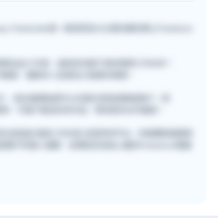
, Freehunter是一個深受各大企業信賴的網上Freelance
位專業自由工作者，協助各地客戶尋找理想工作伙伴！
的工作機會，讓更多人從事自己喜愛的事業。
不同工作 ，提出報價後便可以在聊天室直接聯絡客戶。而
r建立個人專頁，令客戶看見你的作品，帶來更多合作機會。
r，首先是直接 填寫工作內容 並發佈到平台，快速獲取報價參
頁面瀏覽不同個人檔案，並傳送訊息給心儀的Freelancer開展