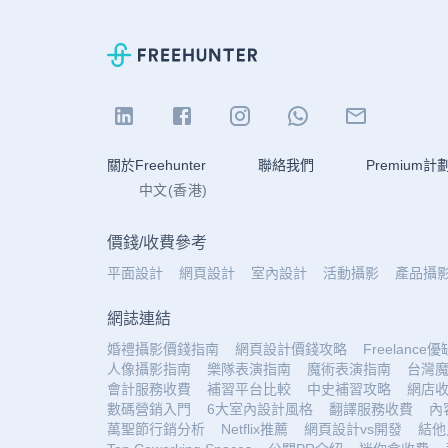
關於Freehunter
聯絡我們
Premium計
中文(香港)
價錢
/
收費參考
平面設計
網頁設計
室內設計
活動攝影
產品攝
網誌連結
婚禮攝影價錢指南
網頁設計價錢攻略
Freelance
人像攝影指南
樂隊表演指南
魔術表演指南
台灣
會計服務收費
補習平台比較
中史補習攻略
網店
數碼營銷入門
6大室內設計風格
翻譯服務收費
內
萬聖節行銷分析
Netflix推薦
網頁設計vs開發
結他