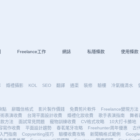
劃
Freelance工作
網誌
私隱條款
使用條款
影
婚禮攝影
KOL
SEO
翻譯
通渠
裝修
驗樓
冷氣機滴水
優缺點
辭職信格式
影片製作價錢
免費剪片軟件
Freelance變現方法
魔術表演收費
台灣平面設計收費
婚禮化妝收費
歌手表演指南
舞者
收款方法
面試常見問題
寵物訓練收費
CV格式攻略
10大打卡勝地
容寫作收費
平面設計趨勢
春茗尾牙攻略
Freehunter周年優惠
古
入門指南
Copywriting技巧
驗樓收費攻略
新聞稿格式範例
Google 