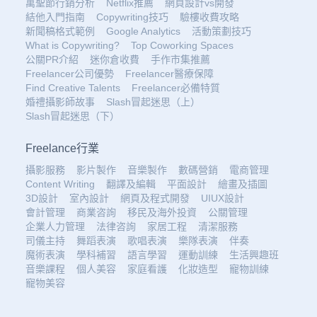
萬聖節行銷分析
Netflix推薦
網頁設計vs開發
結他入門指南
Copywriting技巧
驗樓收費攻略
新聞稿格式範例
Google Analytics
活動策劃技巧
What is Copywriting?
Top Coworking Spaces
公關PR介紹
迷你倉收費
手作市集推薦
Freelancer公司優勢
Freelancer醫療保障
Find Creative Talents
Freelancer必備特質
婚禮攝影師故事
Slash冒起迷思（上）
Slash冒起迷思（下）
Freelance行業
攝影服務
影片製作
音樂製作
數碼營銷
電商管理
Content Writing
翻譯及編輯
平面設計
繪畫及插圖
3D設計
室內設計
網頁及程式開發
UIUX設計
會計管理
商業咨詢
移民及海外投資
公關管理
企業人力管理
法律咨詢
家居工程
清潔服務
司儀主持
舞蹈表演
歌唱表演
樂隊表演
伴奏
魔術表演
學科補習
語言學習
運動訓練
生活興趣班
音樂課程
個人美容
家庭看護
化妝造型
寵物訓練
寵物美容