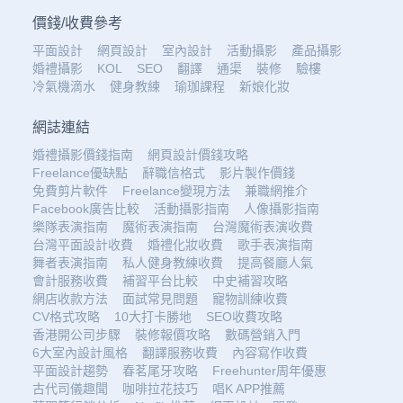
價錢
/
收費參考
平面設計
網頁設計
室內設計
活動攝影
產品攝影
婚禮攝影
KOL
SEO
翻譯
通渠
裝修
驗樓
冷氣機滴水
健身教練
瑜珈課程
新娘化妝
網誌連結
婚禮攝影價錢指南
網頁設計價錢攻略
Freelance優缺點
辭職信格式
影片製作價錢
免費剪片軟件
Freelance變現方法
兼職網推介
Facebook廣告比較
活動攝影指南
人像攝影指南
樂隊表演指南
魔術表演指南
台灣魔術表演收費
台灣平面設計收費
婚禮化妝收費
歌手表演指南
舞者表演指南
私人健身教練收費
提高餐廳人氣
會計服務收費
補習平台比較
中史補習攻略
網店收款方法
面試常見問題
寵物訓練收費
CV格式攻略
10大打卡勝地
SEO收費攻略
香港開公司步驟
裝修報價攻略
數碼營銷入門
6大室內設計風格
翻譯服務收費
內容寫作收費
平面設計趨勢
春茗尾牙攻略
Freehunter周年優惠
古代司儀趣聞
咖啡拉花技巧
唱K APP推薦