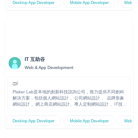
Desktop App Developer
Mobile App Developer
Website
便 - 可按客戶需求進行定制開發 無論是 NextJS +
PayloadCMS 還是 WordPress,我都能夠提供專業的設計和開
發服務,確保網站不僅外觀漂亮大方,而且功能強大、結構合
理,能夠滿足您的業務需求。 如果您有任何其他問題,歡迎隨
時與我聯繫。我很期待能有機會與您合作,為您打造出一個出
色的網上形象。 個人網頁: ideastime.ltd
IT 互助谷
Web & App Development
Plaker Lab是本地的創新科技諮詢公司，致力提供不同創科
解決方案，包括個人網站設計 、公司網站設計 、 品牌形象
網站設計 、網上商店網站設計、專人定制網站設計 、IT技術
諮詢、SEO優化、產品開發等等。我們相信透過設計、創
意、技術與思維，結合多年專業用戶產品設計經驗，為您打
Desktop App Developer
Mobile App Developer
Website
造更好用戶體驗的品牌產品。 Plaker Lab 網站
https://www.plakerlab.com/