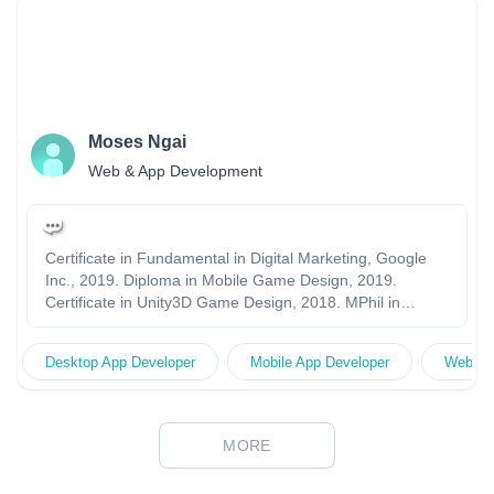
Moses Ngai
Web & App Development
Certificate in Fundamental in Digital Marketing, Google
Inc., 2019. Diploma in Mobile Game Design, 2019.
Certificate in Unity3D Game Design, 2018. MPhil in
Chemistry, HKUST,****-1997 BSc(Hons) in Chemistry,
CityU,****-1995
Desktop App Developer
Mobile App Developer
Website
MORE