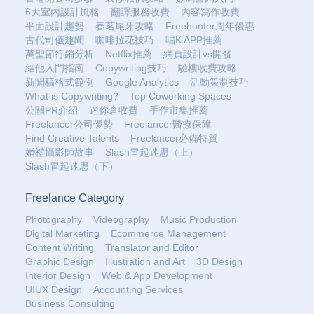
6大室內設計風格
翻譯服務收費
內容寫作收費
平面設計趨勢
春茗尾牙攻略
Freehunter周年優惠
古代司儀趣聞
咖啡拉花技巧
唱K APP推薦
萬聖節行銷分析
Netflix推薦
網頁設計vs開發
結他入門指南
Copywriting技巧
驗樓收費攻略
新聞稿格式範例
Google Analytics
活動策劃技巧
What is Copywriting?
Top Coworking Spaces
公關PR介紹
迷你倉收費
手作市集推薦
Freelancer公司優勢
Freelancer醫療保障
Find Creative Talents
Freelancer必備特質
婚禮攝影師故事
Slash冒起迷思（上）
Slash冒起迷思（下）
Freelance Category
Photography
Videography
Music Production
Digital Marketing
Ecommerce Management
Content Writing
Translator and Editor
Graphic Design
Illustration and Art
3D Design
Interior Design
Web & App Development
UIUX Design
Accounting Services
Business Consulting