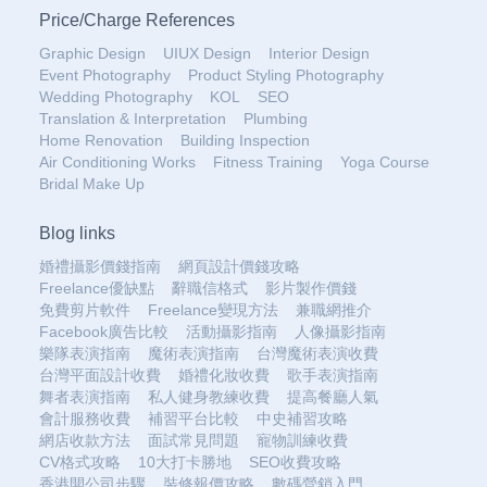
Price
/
Charge References
Graphic Design
UIUX Design
Interior Design
Event Photography
Product Styling Photography
Wedding Photography
KOL
SEO
Translation & Interpretation
Plumbing
Home Renovation
Building Inspection
Air Conditioning Works
Fitness Training
Yoga Course
Bridal Make Up
Blog links
婚禮攝影價錢指南
網頁設計價錢攻略
Freelance優缺點
辭職信格式
影片製作價錢
免費剪片軟件
Freelance變現方法
兼職網推介
Facebook廣告比較
活動攝影指南
人像攝影指南
樂隊表演指南
魔術表演指南
台灣魔術表演收費
台灣平面設計收費
婚禮化妝收費
歌手表演指南
舞者表演指南
私人健身教練收費
提高餐廳人氣
會計服務收費
補習平台比較
中史補習攻略
網店收款方法
面試常見問題
寵物訓練收費
CV格式攻略
10大打卡勝地
SEO收費攻略
香港開公司步驟
裝修報價攻略
數碼營銷入門