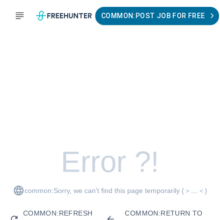
COMMON:POST JOB FOR FREE
Error ?!
common:Sorry, we can't find this page temporarily
(＞﹏＜)
COMMON:REFRESH
COMMON:RETURN TO