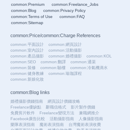
common:Premium
common:Freelance_Jobs
common:Blog
common:Privacy Policy
common:Terms of Use
common:FAQ
common:Sitemap
common:Price
/
common:Charge References
common:平面設計
common:網頁設計
common:室內設計
common:活動攝影
common:產品攝影
common:婚禮攝影
common:KOL
common:SEO
common:翻譯
common:通渠
common:裝修
common:驗樓
common:冷氣機滴水
common:健身教練
common:瑜珈課程
common:新娘化妝
common:Blog links
婚禮攝影價錢指南
網頁設計價錢攻略
Freelance優缺點
辭職信格式
影片製作價錢
免費剪片軟件
Freelance變現方法
兼職網推介
Facebook廣告比較
活動攝影指南
人像攝影指南
樂隊表演指南
魔術表演指南
台灣魔術表演收費