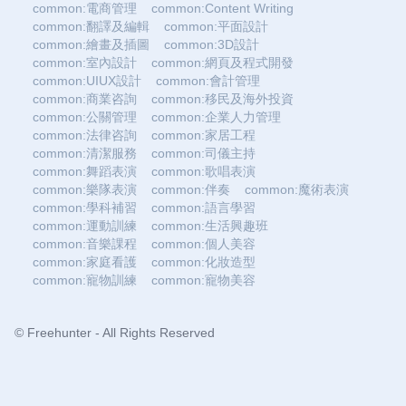
common:電商管理
common:Content Writing
common:翻譯及編輯
common:平面設計
common:繪畫及插圖
common:3D設計
common:室內設計
common:網頁及程式開發
common:UIUX設計
common:會計管理
common:商業咨詢
common:移民及海外投資
common:公關管理
common:企業人力管理
common:法律咨詢
common:家居工程
common:清潔服務
common:司儀主持
common:舞蹈表演
common:歌唱表演
common:樂隊表演
common:伴奏
common:魔術表演
common:學科補習
common:語言學習
common:運動訓練
common:生活興趣班
common:音樂課程
common:個人美容
common:家庭看護
common:化妝造型
common:寵物訓練
common:寵物美容
© Freehunter - All Rights Reserved