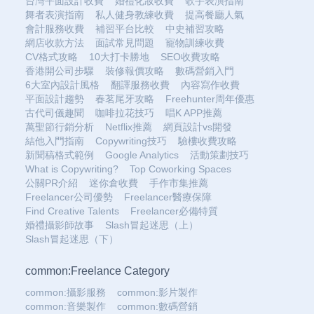
台灣平面設計收費
婚禮化妝收費
歌手表演指南
舞者表演指南
私人健身教練收費
提高餐廳人氣
會計服務收費
補習平台比較
中史補習攻略
網店收款方法
面試常見問題
寵物訓練收費
CV格式攻略
10大打卡勝地
SEO收費攻略
香港開公司步驟
裝修報價攻略
數碼營銷入門
6大室內設計風格
翻譯服務收費
內容寫作收費
平面設計趨勢
春茗尾牙攻略
Freehunter周年優惠
古代司儀趣聞
咖啡拉花技巧
唱K APP推薦
萬聖節行銷分析
Netflix推薦
網頁設計vs開發
結他入門指南
Copywriting技巧
驗樓收費攻略
新聞稿格式範例
Google Analytics
活動策劃技巧
What is Copywriting?
Top Coworking Spaces
公關PR介紹
迷你倉收費
手作市集推薦
Freelancer公司優勢
Freelancer醫療保障
Find Creative Talents
Freelancer必備特質
婚禮攝影師故事
Slash冒起迷思（上）
Slash冒起迷思（下）
common:Freelance Category
common:攝影服務
common:影片製作
common:音樂製作
common:數碼營銷