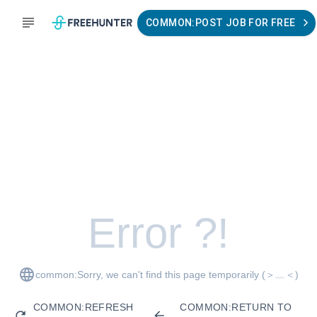
COMMON:POST JOB FOR FREE
Error ?!
common:Sorry, we can't find this page temporarily
(＞﹏＜)
COMMON:REFRESH
COMMON:RETURN TO