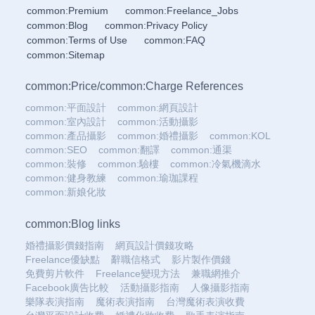
common:Premium
common:Freelance_Jobs
common:Blog
common:Privacy Policy
common:Terms of Use
common:FAQ
common:Sitemap
common:Price
/
common:Charge References
common:平面設計
common:網頁設計
common:室內設計
common:活動攝影
common:產品攝影
common:婚禮攝影
common:KOL
common:SEO
common:翻譯
common:通渠
common:裝修
common:驗樓
common:冷氣機滴水
common:健身教練
common:瑜珈課程
common:新娘化妝
common:Blog links
婚禮攝影價錢指南
網頁設計價錢攻略
Freelance優缺點
辭職信格式
影片製作價錢
免費剪片軟件
Freelance變現方法
兼職網推介
Facebook廣告比較
活動攝影指南
人像攝影指南
樂隊表演指南
魔術表演指南
台灣魔術表演收費