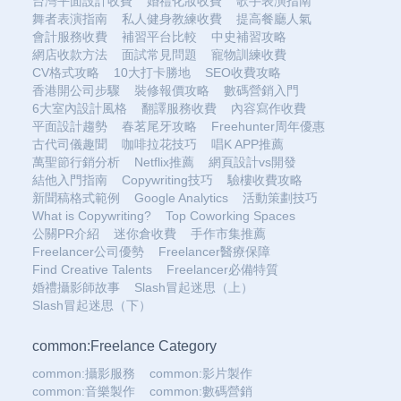
台灣平面設計收費
婚禮化妝收費
歌手表演指南
舞者表演指南
私人健身教練收費
提高餐廳人氣
會計服務收費
補習平台比較
中史補習攻略
網店收款方法
面試常見問題
寵物訓練收費
CV格式攻略
10大打卡勝地
SEO收費攻略
香港開公司步驟
裝修報價攻略
數碼營銷入門
6大室內設計風格
翻譯服務收費
內容寫作收費
平面設計趨勢
春茗尾牙攻略
Freehunter周年優惠
古代司儀趣聞
咖啡拉花技巧
唱K APP推薦
萬聖節行銷分析
Netflix推薦
網頁設計vs開發
結他入門指南
Copywriting技巧
驗樓收費攻略
新聞稿格式範例
Google Analytics
活動策劃技巧
What is Copywriting?
Top Coworking Spaces
公關PR介紹
迷你倉收費
手作市集推薦
Freelancer公司優勢
Freelancer醫療保障
Find Creative Talents
Freelancer必備特質
婚禮攝影師故事
Slash冒起迷思（上）
Slash冒起迷思（下）
common:Freelance Category
common:攝影服務
common:影片製作
common:音樂製作
common:數碼營銷