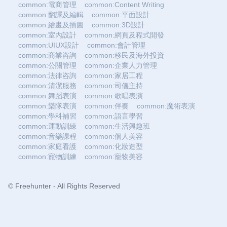
common:電商管理
common:Content Writing
common:翻譯及編輯
common:平面設計
common:繪畫及插圖
common:3D設計
common:室內設計
common:網頁及程式開發
common:UIUX設計
common:會計管理
common:商業咨詢
common:移民及海外投資
common:公關管理
common:企業人力管理
common:法律咨詢
common:家居工程
common:清潔服務
common:司儀主持
common:舞蹈表演
common:歌唱表演
common:樂隊表演
common:伴奏
common:魔術表演
common:學科補習
common:語言學習
common:運動訓練
common:生活興趣班
common:音樂課程
common:個人美容
common:家庭看護
common:化妝造型
common:寵物訓練
common:寵物美容
© Freehunter - All Rights Reserved