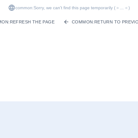
common:Sorry, we can't find this page temporarily
(＞﹏＜)
ON:REFRESH THE PAGE
COMMON:RETURN TO PREVIO