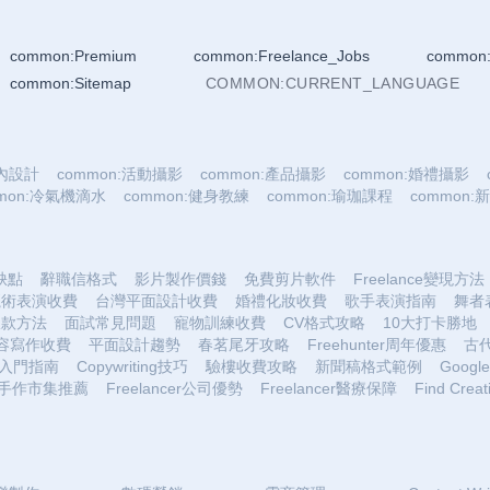
common:Premium
common:Freelance_Jobs
common:
common:Sitemap
COMMON:CURRENT_LANGUAGE
室內設計
common:活動攝影
common:產品攝影
common:婚禮攝影
mmon:冷氣機滴水
common:健身教練
common:瑜珈課程
common
優缺點
辭職信格式
影片製作價錢
免費剪片軟件
Freelance變現方法
魔術表演收費
台灣平面設計收費
婚禮化妝收費
歌手表演指南
舞者
收款方法
面試常見問題
寵物訓練收費
CV格式攻略
10大打卡勝地
容寫作收費
平面設計趨勢
春茗尾牙攻略
Freehunter周年優惠
古
入門指南
Copywriting技巧
驗樓收費攻略
新聞稿格式範例
Google 
手作市集推薦
Freelancer公司優勢
Freelancer醫療保障
Find Creat