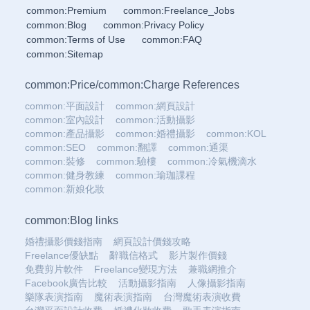
common:Premium
common:Freelance_Jobs
common:Blog
common:Privacy Policy
common:Terms of Use
common:FAQ
common:Sitemap
common:Price
/
common:Charge References
common:平面設計
common:網頁設計
common:室內設計
common:活動攝影
common:產品攝影
common:婚禮攝影
common:KOL
common:SEO
common:翻譯
common:通渠
common:裝修
common:驗樓
common:冷氣機滴水
common:健身教練
common:瑜珈課程
common:新娘化妝
common:Blog links
婚禮攝影價錢指南
網頁設計價錢攻略
Freelance優缺點
辭職信格式
影片製作價錢
免費剪片軟件
Freelance變現方法
兼職網推介
Facebook廣告比較
活動攝影指南
人像攝影指南
樂隊表演指南
魔術表演指南
台灣魔術表演收費