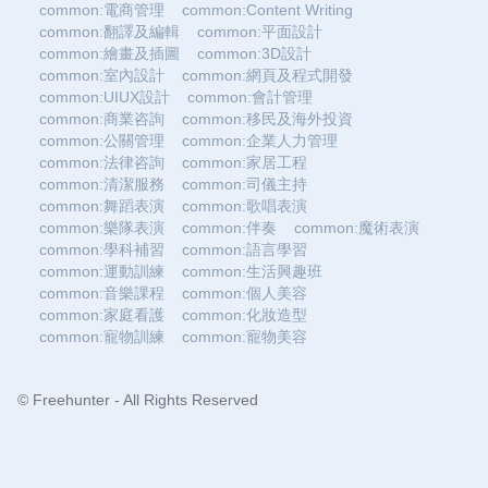
common:電商管理
common:Content Writing
common:翻譯及編輯
common:平面設計
common:繪畫及插圖
common:3D設計
common:室內設計
common:網頁及程式開發
common:UIUX設計
common:會計管理
common:商業咨詢
common:移民及海外投資
common:公關管理
common:企業人力管理
common:法律咨詢
common:家居工程
common:清潔服務
common:司儀主持
common:舞蹈表演
common:歌唱表演
common:樂隊表演
common:伴奏
common:魔術表演
common:學科補習
common:語言學習
common:運動訓練
common:生活興趣班
common:音樂課程
common:個人美容
common:家庭看護
common:化妝造型
common:寵物訓練
common:寵物美容
© Freehunter - All Rights Reserved