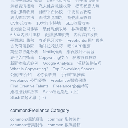
台灣平面設計收費
婚禮化妝收費
歌手表演指南
舞者表演指南
私人健身教練收費
提高餐廳人氣
會計服務收費
補習平台比較
中史補習攻略
網店收款方法
面試常見問題
寵物訓練收費
CV格式攻略
10大打卡勝地
SEO收費攻略
香港開公司步驟
裝修報價攻略
數碼營銷入門
6大室內設計風格
翻譯服務收費
內容寫作收費
平面設計趨勢
春茗尾牙攻略
Freehunter周年優惠
古代司儀趣聞
咖啡拉花技巧
唱K APP推薦
萬聖節行銷分析
Netflix推薦
網頁設計vs開發
結他入門指南
Copywriting技巧
驗樓收費攻略
新聞稿格式範例
Google Analytics
活動策劃技巧
What is Copywriting?
Top Coworking Spaces
公關PR介紹
迷你倉收費
手作市集推薦
Freelancer公司優勢
Freelancer醫療保障
Find Creative Talents
Freelancer必備特質
婚禮攝影師故事
Slash冒起迷思（上）
Slash冒起迷思（下）
common:Freelance Category
common:攝影服務
common:影片製作
common:音樂製作
common:數碼營銷