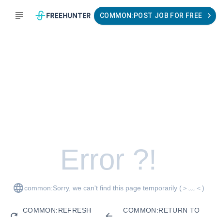
COMMON:POST JOB FOR FREE
Error ?!
common:Sorry, we can't find this page temporarily
(＞﹏＜)
COMMON:REFRESH
COMMON:RETURN TO