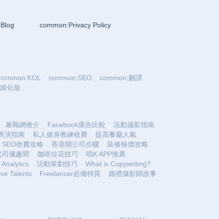
Blog
common:Privacy Policy
common:KOL
common:SEO
common:翻譯
:新娘化妝
兼職網推介
Facebook廣告比較
活動攝影指南
表演指南
私人健身教練收費
提高餐廳人氣
SEO收費攻略
香港開公司步驟
裝修報價攻略
代司儀趣聞
咖啡拉花技巧
唱K APP推薦
Analytics
活動策劃技巧
What is Copywriting?
ive Talents
Freelancer必備特質
婚禮攝影師故事