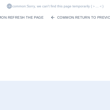
common:Sorry, we can't find this page temporarily
(＞﹏＜)
ON:REFRESH THE PAGE
COMMON:RETURN TO PREVIO