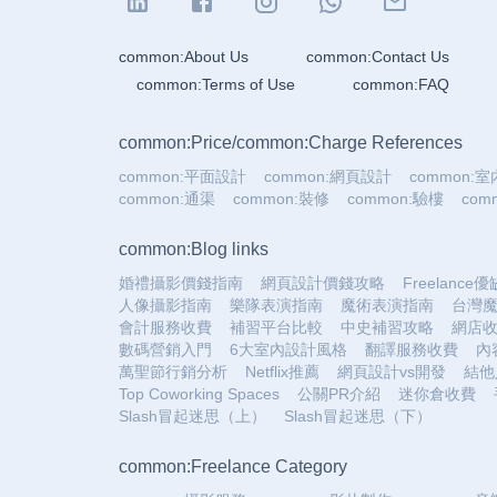
common:About Us
common:Contact Us
common:Terms of Use
common:FAQ
common:Price
/
common:Charge References
common:平面設計
common:網頁設計
common:
common:通渠
common:裝修
common:驗樓
co
common:Blog links
婚禮攝影價錢指南
網頁設計價錢攻略
Freelance
人像攝影指南
樂隊表演指南
魔術表演指南
台灣
會計服務收費
補習平台比較
中史補習攻略
網店
數碼營銷入門
6大室內設計風格
翻譯服務收費
內
萬聖節行銷分析
Netflix推薦
網頁設計vs開發
結他
Top Coworking Spaces
公關PR介紹
迷你倉收費
Slash冒起迷思（上）
Slash冒起迷思（下）
common:Freelance Category