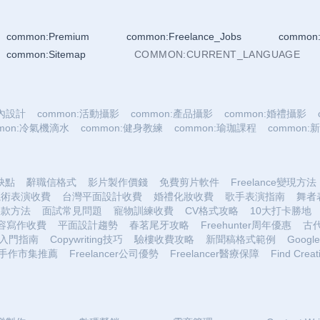
common:Premium
common:Freelance_Jobs
common:
common:Sitemap
COMMON:CURRENT_LANGUAGE
室內設計
common:活動攝影
common:產品攝影
common:婚禮攝影
mmon:冷氣機滴水
common:健身教練
common:瑜珈課程
common
優缺點
辭職信格式
影片製作價錢
免費剪片軟件
Freelance變現方法
魔術表演收費
台灣平面設計收費
婚禮化妝收費
歌手表演指南
舞者
收款方法
面試常見問題
寵物訓練收費
CV格式攻略
10大打卡勝地
容寫作收費
平面設計趨勢
春茗尾牙攻略
Freehunter周年優惠
古
入門指南
Copywriting技巧
驗樓收費攻略
新聞稿格式範例
Google 
手作市集推薦
Freelancer公司優勢
Freelancer醫療保障
Find Creat