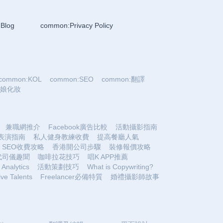
Blog
common:Privacy Policy
common:KOL
common:SEO
common:翻譯
:新娘化妝
兼職網推介
Facebook廣告比較
活動攝影指南
表演指南
私人健身教練收費
提高餐廳人氣
SEO收費攻略
香港開公司步驟
裝修報價攻略
代司儀趣聞
咖啡拉花技巧
唱K APP推薦
Analytics
活動策劃技巧
What is Copywriting?
ive Talents
Freelancer必備特質
婚禮攝影師故事