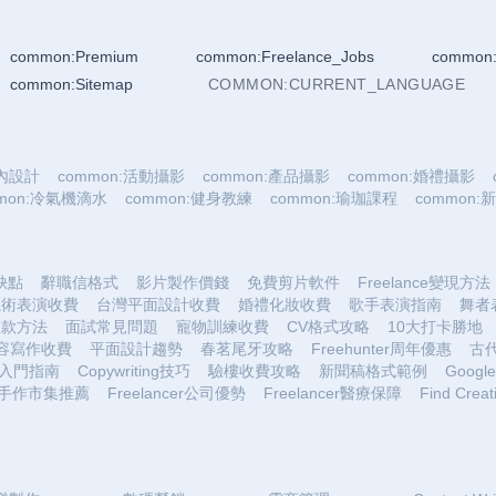
common:Premium
common:Freelance_Jobs
common:
common:Sitemap
COMMON:CURRENT_LANGUAGE
室內設計
common:活動攝影
common:產品攝影
common:婚禮攝影
mmon:冷氣機滴水
common:健身教練
common:瑜珈課程
common
優缺點
辭職信格式
影片製作價錢
免費剪片軟件
Freelance變現方法
魔術表演收費
台灣平面設計收費
婚禮化妝收費
歌手表演指南
舞者
收款方法
面試常見問題
寵物訓練收費
CV格式攻略
10大打卡勝地
容寫作收費
平面設計趨勢
春茗尾牙攻略
Freehunter周年優惠
古
入門指南
Copywriting技巧
驗樓收費攻略
新聞稿格式範例
Google 
手作市集推薦
Freelancer公司優勢
Freelancer醫療保障
Find Creat