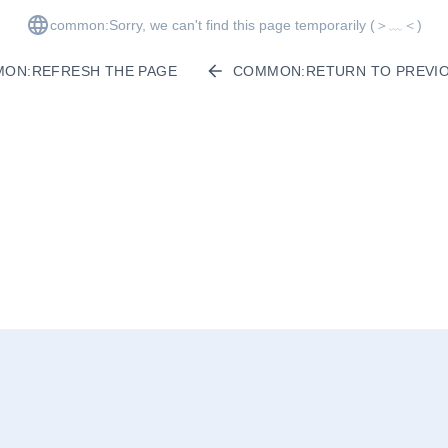
common:Sorry, we can't find this page temporarily
(＞﹏＜)
ON:REFRESH THE PAGE
COMMON:RETURN TO PREVIO