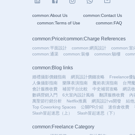
common:About Us
common:Contact Us
common:Terms of Use
common:FAQ
common:Price
/
common:Charge References
common:平面設計
common:網頁設計
common:
common:通渠
common:裝修
common:驗樓
co
common:Blog links
婚禮攝影價錢指南
網頁設計價錢攻略
Freelance
人像攝影指南
樂隊表演指南
魔術表演指南
台灣
會計服務收費
補習平台比較
中史補習攻略
網店
數碼營銷入門
6大室內設計風格
翻譯服務收費
內
萬聖節行銷分析
Netflix推薦
網頁設計vs開發
結他
Top Coworking Spaces
公關PR介紹
迷你倉收費
Slash冒起迷思（上）
Slash冒起迷思（下）
common:Freelance Category