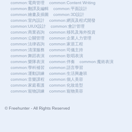
common:電商管理
common:Content Writing
common:翻譯及編輯
common:平面設計
common:繪畫及插圖
common:3D設計
common:室內設計
common:網頁及程式開發
common:UIUX設計
common:會計管理
common:商業咨詢
common:移民及海外投資
common:公關管理
common:企業人力管理
common:法律咨詢
common:家居工程
common:清潔服務
common:司儀主持
common:舞蹈表演
common:歌唱表演
common:樂隊表演
common:伴奏
common:魔術表演
common:學科補習
common:語言學習
common:運動訓練
common:生活興趣班
common:音樂課程
common:個人美容
common:家庭看護
common:化妝造型
common:寵物訓練
common:寵物美容
© Freehunter - All Rights Reserved