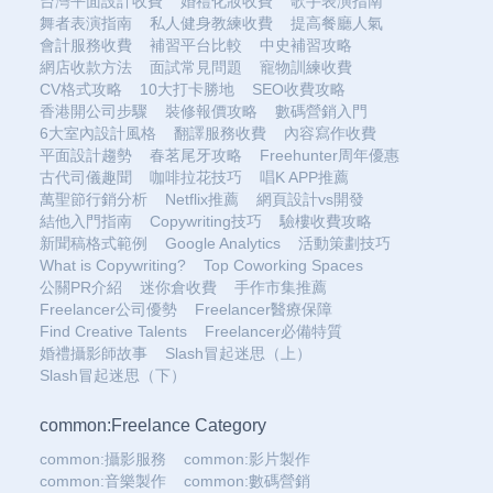
台灣平面設計收費
婚禮化妝收費
歌手表演指南
舞者表演指南
私人健身教練收費
提高餐廳人氣
會計服務收費
補習平台比較
中史補習攻略
網店收款方法
面試常見問題
寵物訓練收費
CV格式攻略
10大打卡勝地
SEO收費攻略
香港開公司步驟
裝修報價攻略
數碼營銷入門
6大室內設計風格
翻譯服務收費
內容寫作收費
平面設計趨勢
春茗尾牙攻略
Freehunter周年優惠
古代司儀趣聞
咖啡拉花技巧
唱K APP推薦
萬聖節行銷分析
Netflix推薦
網頁設計vs開發
結他入門指南
Copywriting技巧
驗樓收費攻略
新聞稿格式範例
Google Analytics
活動策劃技巧
What is Copywriting?
Top Coworking Spaces
公關PR介紹
迷你倉收費
手作市集推薦
Freelancer公司優勢
Freelancer醫療保障
Find Creative Talents
Freelancer必備特質
婚禮攝影師故事
Slash冒起迷思（上）
Slash冒起迷思（下）
common:Freelance Category
common:攝影服務
common:影片製作
common:音樂製作
common:數碼營銷