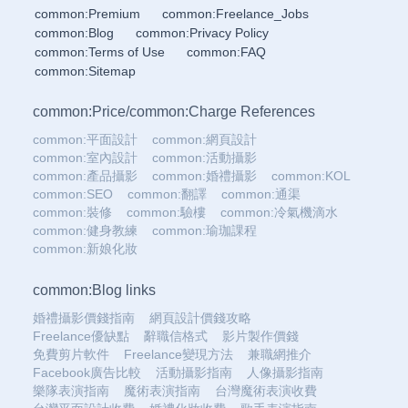
common:Premium
common:Freelance_Jobs
common:Blog
common:Privacy Policy
common:Terms of Use
common:FAQ
common:Sitemap
common:Price
/
common:Charge References
common:平面設計
common:網頁設計
common:室內設計
common:活動攝影
common:產品攝影
common:婚禮攝影
common:KOL
common:SEO
common:翻譯
common:通渠
common:裝修
common:驗樓
common:冷氣機滴水
common:健身教練
common:瑜珈課程
common:新娘化妝
common:Blog links
婚禮攝影價錢指南
網頁設計價錢攻略
Freelance優缺點
辭職信格式
影片製作價錢
免費剪片軟件
Freelance變現方法
兼職網推介
Facebook廣告比較
活動攝影指南
人像攝影指南
樂隊表演指南
魔術表演指南
台灣魔術表演收費