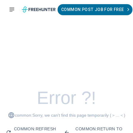
COMMON:POST JOB FOR FREE
Error ?!
common:Sorry, we can't find this page temporarily
(＞﹏＜)
COMMON:REFRESH
COMMON:RETURN TO