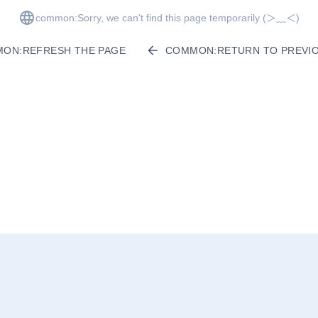
common:Sorry, we can't find this page temporarily
(＞﹏＜)
ON:REFRESH THE PAGE
COMMON:RETURN TO PREVIO