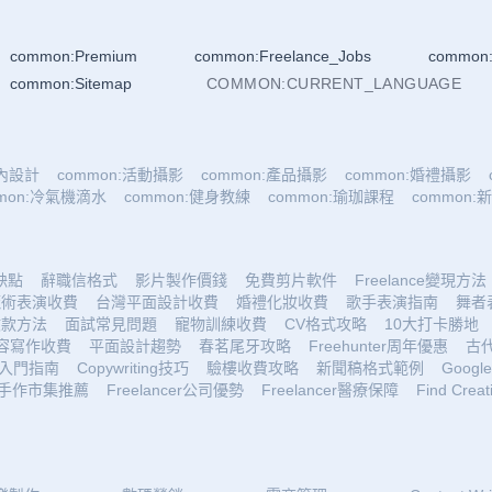
common:Premium
common:Freelance_Jobs
common:
common:Sitemap
COMMON:CURRENT_LANGUAGE
室內設計
common:活動攝影
common:產品攝影
common:婚禮攝影
mmon:冷氣機滴水
common:健身教練
common:瑜珈課程
common
優缺點
辭職信格式
影片製作價錢
免費剪片軟件
Freelance變現方法
魔術表演收費
台灣平面設計收費
婚禮化妝收費
歌手表演指南
舞者
收款方法
面試常見問題
寵物訓練收費
CV格式攻略
10大打卡勝地
容寫作收費
平面設計趨勢
春茗尾牙攻略
Freehunter周年優惠
古
入門指南
Copywriting技巧
驗樓收費攻略
新聞稿格式範例
Google 
手作市集推薦
Freelancer公司優勢
Freelancer醫療保障
Find Creat