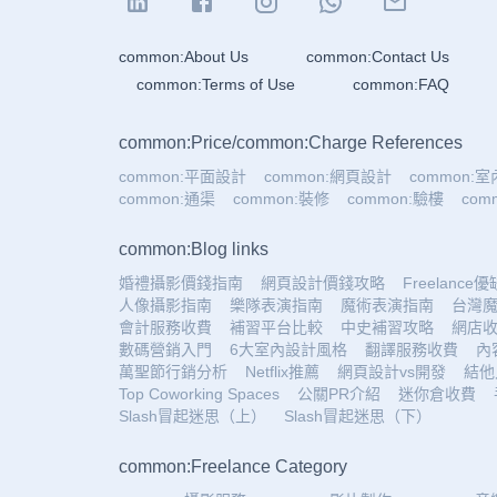
common:About Us
common:Contact Us
common:Terms of Use
common:FAQ
common:Price
/
common:Charge References
common:平面設計
common:網頁設計
common:
common:通渠
common:裝修
common:驗樓
co
common:Blog links
婚禮攝影價錢指南
網頁設計價錢攻略
Freelance
人像攝影指南
樂隊表演指南
魔術表演指南
台灣
會計服務收費
補習平台比較
中史補習攻略
網店
數碼營銷入門
6大室內設計風格
翻譯服務收費
內
萬聖節行銷分析
Netflix推薦
網頁設計vs開發
結他
Top Coworking Spaces
公關PR介紹
迷你倉收費
Slash冒起迷思（上）
Slash冒起迷思（下）
common:Freelance Category