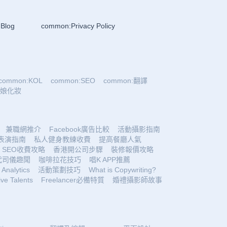
Blog
common:Privacy Policy
common:KOL
common:SEO
common:翻譯
:新娘化妝
兼職網推介
Facebook廣告比較
活動攝影指南
表演指南
私人健身教練收費
提高餐廳人氣
SEO收費攻略
香港開公司步驟
裝修報價攻略
代司儀趣聞
咖啡拉花技巧
唱K APP推薦
Analytics
活動策劃技巧
What is Copywriting?
ive Talents
Freelancer必備特質
婚禮攝影師故事