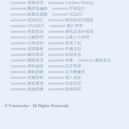
common:電商管理
common:Content Writing
common:翻譯及編輯
common:平面設計
common:繪畫及插圖
common:3D設計
common:室內設計
common:網頁及程式開發
common:UIUX設計
common:會計管理
common:商業咨詢
common:移民及海外投資
common:公關管理
common:企業人力管理
common:法律咨詢
common:家居工程
common:清潔服務
common:司儀主持
common:舞蹈表演
common:歌唱表演
common:樂隊表演
common:伴奏
common:魔術表演
common:學科補習
common:語言學習
common:運動訓練
common:生活興趣班
common:音樂課程
common:個人美容
common:家庭看護
common:化妝造型
common:寵物訓練
common:寵物美容
© Freehunter - All Rights Reserved