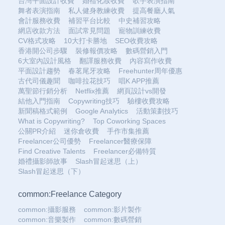
台灣平面設計收費
婚禮化妝收費
歌手表演指南
舞者表演指南
私人健身教練收費
提高餐廳人氣
會計服務收費
補習平台比較
中史補習攻略
網店收款方法
面試常見問題
寵物訓練收費
CV格式攻略
10大打卡勝地
SEO收費攻略
香港開公司步驟
裝修報價攻略
數碼營銷入門
6大室內設計風格
翻譯服務收費
內容寫作收費
平面設計趨勢
春茗尾牙攻略
Freehunter周年優惠
古代司儀趣聞
咖啡拉花技巧
唱K APP推薦
萬聖節行銷分析
Netflix推薦
網頁設計vs開發
結他入門指南
Copywriting技巧
驗樓收費攻略
新聞稿格式範例
Google Analytics
活動策劃技巧
What is Copywriting?
Top Coworking Spaces
公關PR介紹
迷你倉收費
手作市集推薦
Freelancer公司優勢
Freelancer醫療保障
Find Creative Talents
Freelancer必備特質
婚禮攝影師故事
Slash冒起迷思（上）
Slash冒起迷思（下）
common:Freelance Category
common:攝影服務
common:影片製作
common:音樂製作
common:數碼營銷