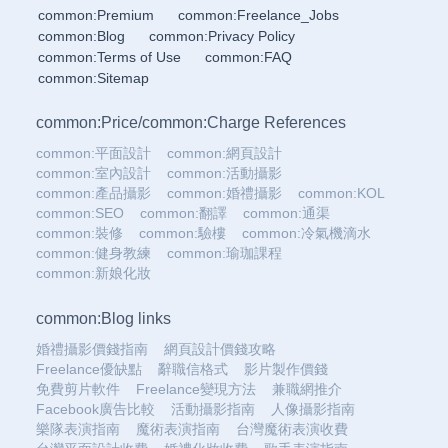
common:Premium
common:Freelance_Jobs
common:Blog
common:Privacy Policy
common:Terms of Use
common:FAQ
common:Sitemap
common:Price
/
common:Charge References
common:平面設計
common:網頁設計
common:室內設計
common:活動攝影
common:產品攝影
common:婚禮攝影
common:KOL
common:SEO
common:翻譯
common:通渠
common:裝修
common:驗樓
common:冷氣機滴水
common:健身教練
common:瑜珈課程
common:新娘化妝
common:Blog links
婚禮攝影價錢指南
網頁設計價錢攻略
Freelance優缺點
辭職信格式
影片製作價錢
免費剪片軟件
Freelance變現方法
兼職網推介
Facebook廣告比較
活動攝影指南
人像攝影指南
樂隊表演指南
魔術表演指南
台灣魔術表演收費