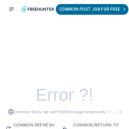
COMMON:POST JOB FOR FREE
Error ?!
common:Sorry, we can't find this page temporarily
(＞﹏＜)
COMMON:REFRESH
COMMON:RETURN TO