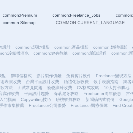
common:Premium
common:Freelance_Jobs
common:
common:Sitemap
COMMON:CURRENT_LANGUAGE
室內設計
common:活動攝影
common:產品攝影
common:婚禮攝影
mmon:冷氣機滴水
common:健身教練
common:瑜珈課程
common
優缺點
辭職信格式
影片製作價錢
免費剪片軟件
Freelance變現方法
魔術表演收費
台灣平面設計收費
婚禮化妝收費
歌手表演指南
舞者
收款方法
面試常見問題
寵物訓練收費
CV格式攻略
10大打卡勝地
容寫作收費
平面設計趨勢
春茗尾牙攻略
Freehunter周年優惠
古
入門指南
Copywriting技巧
驗樓收費攻略
新聞稿格式範例
Google 
手作市集推薦
Freelancer公司優勢
Freelancer醫療保障
Find Creat