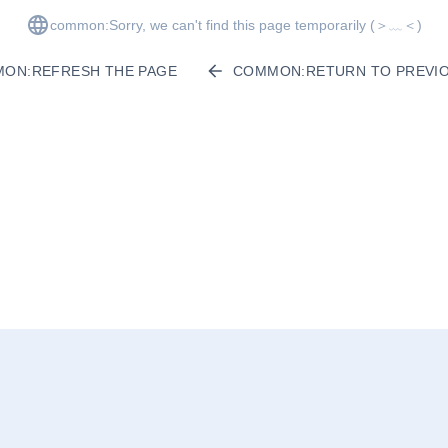
common:Sorry, we can't find this page temporarily
(＞﹏＜)
ON:REFRESH THE PAGE
COMMON:RETURN TO PREVIO