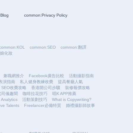
Blog
common:Privacy Policy
common:KOL
common:SEO
common:翻譯
:新娘化妝
兼職網推介
Facebook廣告比較
活動攝影指南
表演指南
私人健身教練收費
提高餐廳人氣
SEO收費攻略
香港開公司步驟
裝修報價攻略
代司儀趣聞
咖啡拉花技巧
唱K APP推薦
Analytics
活動策劃技巧
What is Copywriting?
ive Talents
Freelancer必備特質
婚禮攝影師故事