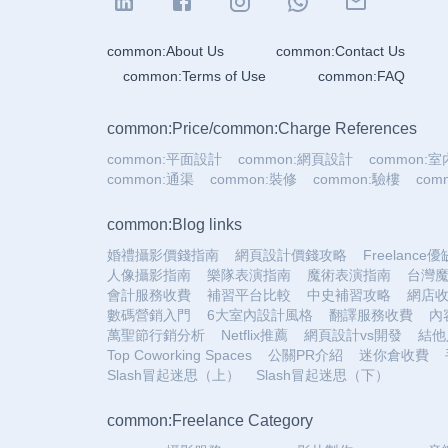
common:About Us
common:Contact Us
common:Terms of Use
common:FAQ
common:Price
/
common:Charge References
common:平面設計
common:網頁設計
common:
common:通渠
common:裝修
common:驗樓
co
common:Blog links
婚禮攝影價錢指南
網頁設計價錢攻略
Freelance
人像攝影指南
樂隊表演指南
魔術表演指南
台灣
會計服務收費
補習平台比較
中史補習攻略
網店
數碼營銷入門
6大室內設計風格
翻譯服務收費
內
萬聖節行銷分析
Netflix推薦
網頁設計vs開發
結他
Top Coworking Spaces
公關PR介紹
迷你倉收費
Slash冒起迷思（上）
Slash冒起迷思（下）
common:Freelance Category