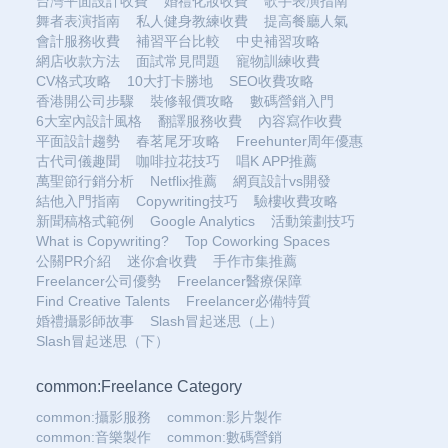
台灣平面設計收費
婚禮化妝收費
歌手表演指南
舞者表演指南
私人健身教練收費
提高餐廳人氣
會計服務收費
補習平台比較
中史補習攻略
網店收款方法
面試常見問題
寵物訓練收費
CV格式攻略
10大打卡勝地
SEO收費攻略
香港開公司步驟
裝修報價攻略
數碼營銷入門
6大室內設計風格
翻譯服務收費
內容寫作收費
平面設計趨勢
春茗尾牙攻略
Freehunter周年優惠
古代司儀趣聞
咖啡拉花技巧
唱K APP推薦
萬聖節行銷分析
Netflix推薦
網頁設計vs開發
結他入門指南
Copywriting技巧
驗樓收費攻略
新聞稿格式範例
Google Analytics
活動策劃技巧
What is Copywriting?
Top Coworking Spaces
公關PR介紹
迷你倉收費
手作市集推薦
Freelancer公司優勢
Freelancer醫療保障
Find Creative Talents
Freelancer必備特質
婚禮攝影師故事
Slash冒起迷思（上）
Slash冒起迷思（下）
common:Freelance Category
common:攝影服務
common:影片製作
common:音樂製作
common:數碼營銷