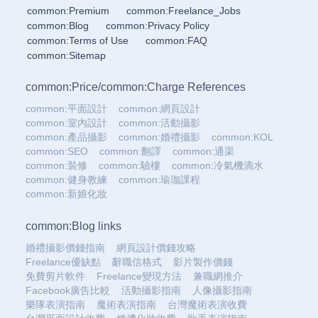
common:Premium
common:Freelance_Jobs
common:Blog
common:Privacy Policy
common:Terms of Use
common:FAQ
common:Sitemap
common:Price
/
common:Charge References
common:平面設計
common:網頁設計
common:室內設計
common:活動攝影
common:產品攝影
common:婚禮攝影
common:KOL
common:SEO
common:翻譯
common:通渠
common:裝修
common:驗樓
common:冷氣機滴水
common:健身教練
common:瑜珈課程
common:新娘化妝
common:Blog links
婚禮攝影價錢指南
網頁設計價錢攻略
Freelance優缺點
辭職信格式
影片製作價錢
免費剪片軟件
Freelance變現方法
兼職網推介
Facebook廣告比較
活動攝影指南
人像攝影指南
樂隊表演指南
魔術表演指南
台灣魔術表演收費