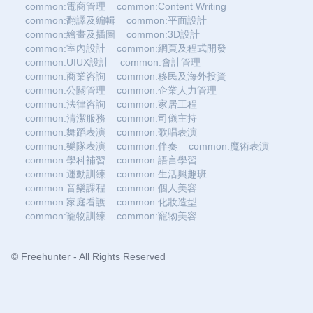
common:電商管理
common:Content Writing
common:翻譯及編輯
common:平面設計
common:繪畫及插圖
common:3D設計
common:室內設計
common:網頁及程式開發
common:UIUX設計
common:會計管理
common:商業咨詢
common:移民及海外投資
common:公關管理
common:企業人力管理
common:法律咨詢
common:家居工程
common:清潔服務
common:司儀主持
common:舞蹈表演
common:歌唱表演
common:樂隊表演
common:伴奏
common:魔術表演
common:學科補習
common:語言學習
common:運動訓練
common:生活興趣班
common:音樂課程
common:個人美容
common:家庭看護
common:化妝造型
common:寵物訓練
common:寵物美容
© Freehunter - All Rights Reserved