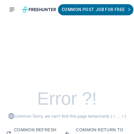
COMMON:POST JOB FOR FREE
Error ?!
common:Sorry, we can't find this page temporarily
(＞﹏＜)
COMMON:REFRESH
COMMON:RETURN TO