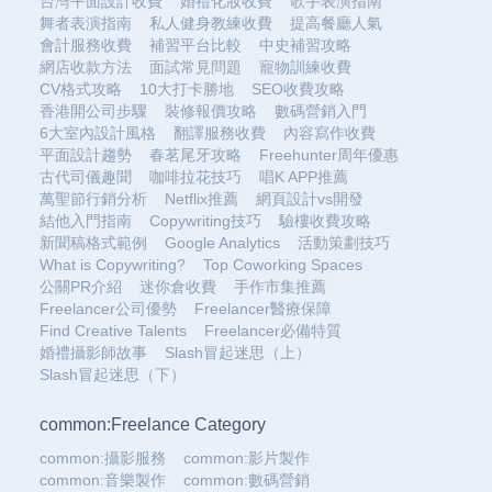
台灣平面設計收費
婚禮化妝收費
歌手表演指南
舞者表演指南
私人健身教練收費
提高餐廳人氣
會計服務收費
補習平台比較
中史補習攻略
網店收款方法
面試常見問題
寵物訓練收費
CV格式攻略
10大打卡勝地
SEO收費攻略
香港開公司步驟
裝修報價攻略
數碼營銷入門
6大室內設計風格
翻譯服務收費
內容寫作收費
平面設計趨勢
春茗尾牙攻略
Freehunter周年優惠
古代司儀趣聞
咖啡拉花技巧
唱K APP推薦
萬聖節行銷分析
Netflix推薦
網頁設計vs開發
結他入門指南
Copywriting技巧
驗樓收費攻略
新聞稿格式範例
Google Analytics
活動策劃技巧
What is Copywriting?
Top Coworking Spaces
公關PR介紹
迷你倉收費
手作市集推薦
Freelancer公司優勢
Freelancer醫療保障
Find Creative Talents
Freelancer必備特質
婚禮攝影師故事
Slash冒起迷思（上）
Slash冒起迷思（下）
common:Freelance Category
common:攝影服務
common:影片製作
common:音樂製作
common:數碼營銷