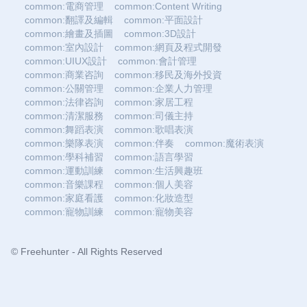
common:電商管理
common:Content Writing
common:翻譯及編輯
common:平面設計
common:繪畫及插圖
common:3D設計
common:室內設計
common:網頁及程式開發
common:UIUX設計
common:會計管理
common:商業咨詢
common:移民及海外投資
common:公關管理
common:企業人力管理
common:法律咨詢
common:家居工程
common:清潔服務
common:司儀主持
common:舞蹈表演
common:歌唱表演
common:樂隊表演
common:伴奏
common:魔術表演
common:學科補習
common:語言學習
common:運動訓練
common:生活興趣班
common:音樂課程
common:個人美容
common:家庭看護
common:化妝造型
common:寵物訓練
common:寵物美容
© Freehunter - All Rights Reserved