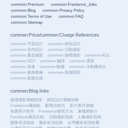
common:Premium
common:Freelance_Jobs
common:Blog
common:Privacy Policy
common:Terms of Use
common:FAQ
common:Sitemap
common:Price
/
common:Charge References
common:平面設計
common:網頁設計
common:室內設計
common:活動攝影
common:產品攝影
common:婚禮攝影
common:KOL
common:SEO
common:翻譯
common:通渠
common:裝修
common:驗樓
common:冷氣機滴水
common:健身教練
common:瑜珈課程
common:新娘化妝
common:Blog links
婚禮攝影價錢指南
網頁設計價錢攻略
Freelance優缺點
辭職信格式
影片製作價錢
免費剪片軟件
Freelance變現方法
兼職網推介
Facebook廣告比較
活動攝影指南
人像攝影指南
樂隊表演指南
魔術表演指南
台灣魔術表演收費