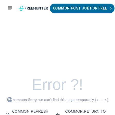
COMMON:POST JOB FOR FREE
Error ?!
common:Sorry, we can't find this page temporarily
(＞﹏＜)
COMMON:REFRESH
COMMON:RETURN TO