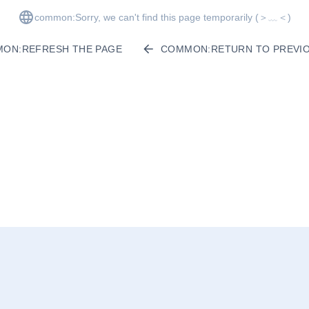
common:Sorry, we can't find this page temporarily
(＞﹏＜)
ON:REFRESH THE PAGE
COMMON:RETURN TO PREVIO