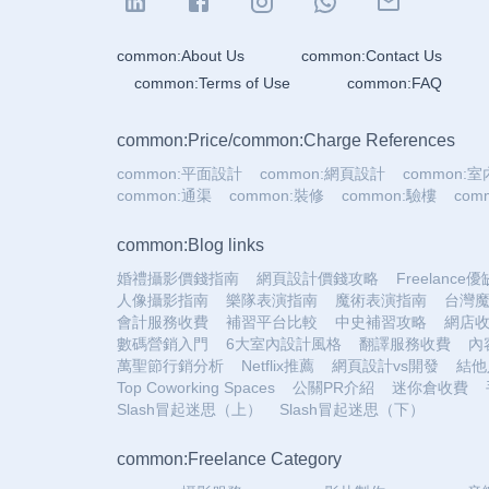
common:About Us
common:Contact Us
common:Terms of Use
common:FAQ
common:Price
/
common:Charge References
common:平面設計
common:網頁設計
common:
common:通渠
common:裝修
common:驗樓
co
common:Blog links
婚禮攝影價錢指南
網頁設計價錢攻略
Freelance
人像攝影指南
樂隊表演指南
魔術表演指南
台灣
會計服務收費
補習平台比較
中史補習攻略
網店
數碼營銷入門
6大室內設計風格
翻譯服務收費
內
萬聖節行銷分析
Netflix推薦
網頁設計vs開發
結他
Top Coworking Spaces
公關PR介紹
迷你倉收費
Slash冒起迷思（上）
Slash冒起迷思（下）
common:Freelance Category