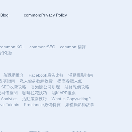
Blog
common:Privacy Policy
common:KOL
common:SEO
common:翻譯
:新娘化妝
兼職網推介
Facebook廣告比較
活動攝影指南
表演指南
私人健身教練收費
提高餐廳人氣
SEO收費攻略
香港開公司步驟
裝修報價攻略
代司儀趣聞
咖啡拉花技巧
唱K APP推薦
Analytics
活動策劃技巧
What is Copywriting?
ive Talents
Freelancer必備特質
婚禮攝影師故事