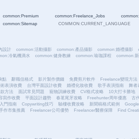
common:Premium
common:Freelance_Jobs
common:
common:Sitemap
COMMON:CURRENT_LANGUAGE
室內設計
common:活動攝影
common:產品攝影
common:婚禮攝影
mmon:冷氣機滴水
common:健身教練
common:瑜珈課程
common
優缺點
辭職信格式
影片製作價錢
免費剪片軟件
Freelance變現方法
魔術表演收費
台灣平面設計收費
婚禮化妝收費
歌手表演指南
舞者
收款方法
面試常見問題
寵物訓練收費
CV格式攻略
10大打卡勝地
容寫作收費
平面設計趨勢
春茗尾牙攻略
Freehunter周年優惠
古
入門指南
Copywriting技巧
驗樓收費攻略
新聞稿格式範例
Google 
手作市集推薦
Freelancer公司優勢
Freelancer醫療保障
Find Creat