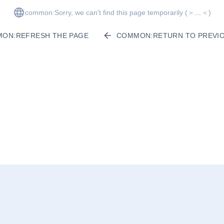
common:Sorry, we can't find this page temporarily
(＞﹏＜)
ON:REFRESH THE PAGE
COMMON:RETURN TO PREVIO