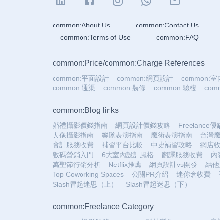
common:About Us
common:Contact Us
common:Terms of Use
common:FAQ
common:Price
/
common:Charge References
common:平面設計
common:網頁設計
common:
common:通渠
common:裝修
common:驗樓
co
common:Blog links
婚禮攝影價錢指南
網頁設計價錢攻略
Freelance
人像攝影指南
樂隊表演指南
魔術表演指南
台灣
會計服務收費
補習平台比較
中史補習攻略
網店
數碼營銷入門
6大室內設計風格
翻譯服務收費
內
萬聖節行銷分析
Netflix推薦
網頁設計vs開發
結他
Top Coworking Spaces
公關PR介紹
迷你倉收費
Slash冒起迷思（上）
Slash冒起迷思（下）
common:Freelance Category