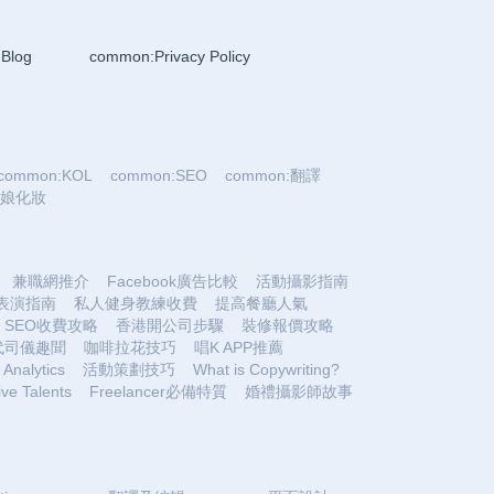
Blog
common:Privacy Policy
common:KOL
common:SEO
common:翻譯
:新娘化妝
兼職網推介
Facebook廣告比較
活動攝影指南
表演指南
私人健身教練收費
提高餐廳人氣
SEO收費攻略
香港開公司步驟
裝修報價攻略
代司儀趣聞
咖啡拉花技巧
唱K APP推薦
Analytics
活動策劃技巧
What is Copywriting?
ive Talents
Freelancer必備特質
婚禮攝影師故事