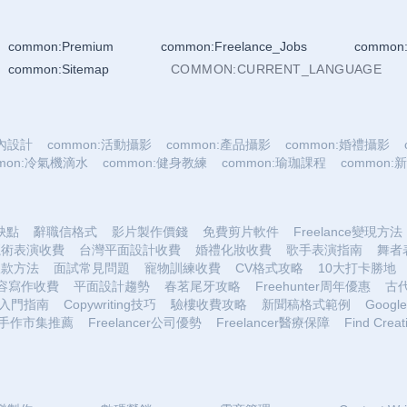
common:Premium
common:Freelance_Jobs
common:
common:Sitemap
COMMON:CURRENT_LANGUAGE
室內設計
common:活動攝影
common:產品攝影
common:婚禮攝影
mmon:冷氣機滴水
common:健身教練
common:瑜珈課程
common
優缺點
辭職信格式
影片製作價錢
免費剪片軟件
Freelance變現方法
魔術表演收費
台灣平面設計收費
婚禮化妝收費
歌手表演指南
舞者
收款方法
面試常見問題
寵物訓練收費
CV格式攻略
10大打卡勝地
容寫作收費
平面設計趨勢
春茗尾牙攻略
Freehunter周年優惠
古
入門指南
Copywriting技巧
驗樓收費攻略
新聞稿格式範例
Google 
手作市集推薦
Freelancer公司優勢
Freelancer醫療保障
Find Creat