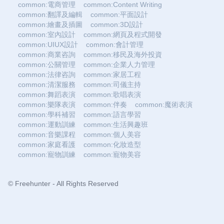
common:電商管理
common:Content Writing
common:翻譯及編輯
common:平面設計
common:繪畫及插圖
common:3D設計
common:室內設計
common:網頁及程式開發
common:UIUX設計
common:會計管理
common:商業咨詢
common:移民及海外投資
common:公關管理
common:企業人力管理
common:法律咨詢
common:家居工程
common:清潔服務
common:司儀主持
common:舞蹈表演
common:歌唱表演
common:樂隊表演
common:伴奏
common:魔術表演
common:學科補習
common:語言學習
common:運動訓練
common:生活興趣班
common:音樂課程
common:個人美容
common:家庭看護
common:化妝造型
common:寵物訓練
common:寵物美容
© Freehunter - All Rights Reserved