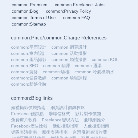
common:Premium
common:Freelance_Jobs
common:Blog
common:Privacy Policy
common:Terms of Use
common:FAQ
common:Sitemap
common:Price
/
common:Charge References
common:平面設計
common:網頁設計
common:室內設計
common:活動攝影
common:產品攝影
common:婚禮攝影
common:KOL
common:SEO
common:翻譯
common:通渠
common:裝修
common:驗樓
common:冷氣機滴水
common:健身教練
common:瑜珈課程
common:新娘化妝
common:Blog links
婚禮攝影價錢指南
網頁設計價錢攻略
Freelance優缺點
辭職信格式
影片製作價錢
免費剪片軟件
Freelance變現方法
兼職網推介
Facebook廣告比較
活動攝影指南
人像攝影指南
樂隊表演指南
魔術表演指南
台灣魔術表演收費