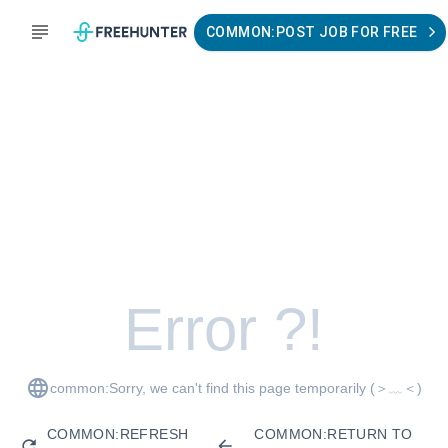
COMMON:POST JOB FOR FREE
Error ?!
common:Sorry, we can't find this page temporarily
(＞﹏＜)
COMMON:REFRESH
COMMON:RETURN TO