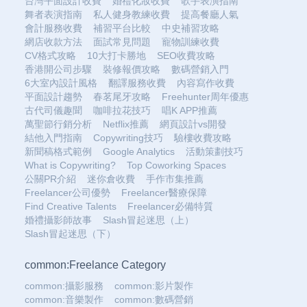
台灣平面設計收費
婚禮化妝收費
歌手表演指南
舞者表演指南
私人健身教練收費
提高餐廳人氣
會計服務收費
補習平台比較
中史補習攻略
網店收款方法
面試常見問題
寵物訓練收費
CV格式攻略
10大打卡勝地
SEO收費攻略
香港開公司步驟
裝修報價攻略
數碼營銷入門
6大室內設計風格
翻譯服務收費
內容寫作收費
平面設計趨勢
春茗尾牙攻略
Freehunter周年優惠
古代司儀趣聞
咖啡拉花技巧
唱K APP推薦
萬聖節行銷分析
Netflix推薦
網頁設計vs開發
結他入門指南
Copywriting技巧
驗樓收費攻略
新聞稿格式範例
Google Analytics
活動策劃技巧
What is Copywriting?
Top Coworking Spaces
公關PR介紹
迷你倉收費
手作市集推薦
Freelancer公司優勢
Freelancer醫療保障
Find Creative Talents
Freelancer必備特質
婚禮攝影師故事
Slash冒起迷思（上）
Slash冒起迷思（下）
common:Freelance Category
common:攝影服務
common:影片製作
common:音樂製作
common:數碼營銷