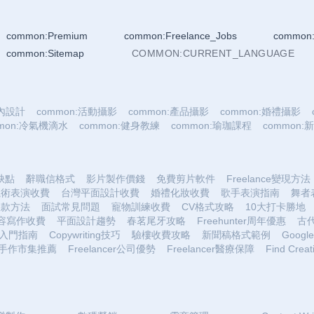
common:Premium
common:Freelance_Jobs
common:
common:Sitemap
COMMON:CURRENT_LANGUAGE
室內設計
common:活動攝影
common:產品攝影
common:婚禮攝影
mmon:冷氣機滴水
common:健身教練
common:瑜珈課程
common
優缺點
辭職信格式
影片製作價錢
免費剪片軟件
Freelance變現方法
魔術表演收費
台灣平面設計收費
婚禮化妝收費
歌手表演指南
舞者
收款方法
面試常見問題
寵物訓練收費
CV格式攻略
10大打卡勝地
容寫作收費
平面設計趨勢
春茗尾牙攻略
Freehunter周年優惠
古
入門指南
Copywriting技巧
驗樓收費攻略
新聞稿格式範例
Google 
手作市集推薦
Freelancer公司優勢
Freelancer醫療保障
Find Creat