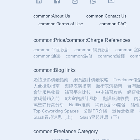
common:About Us
common:Contact Us
common:Terms of Use
common:FAQ
common:Price
/
common:Charge References
common:平面設計
common:網頁設計
common:
common:通渠
common:裝修
common:驗樓
co
common:Blog links
婚禮攝影價錢指南
網頁設計價錢攻略
Freelance
人像攝影指南
樂隊表演指南
魔術表演指南
台灣
會計服務收費
補習平台比較
中史補習攻略
網店
數碼營銷入門
6大室內設計風格
翻譯服務收費
內
萬聖節行銷分析
Netflix推薦
網頁設計vs開發
結他
Top Coworking Spaces
公關PR介紹
迷你倉收費
Slash冒起迷思（上）
Slash冒起迷思（下）
common:Freelance Category