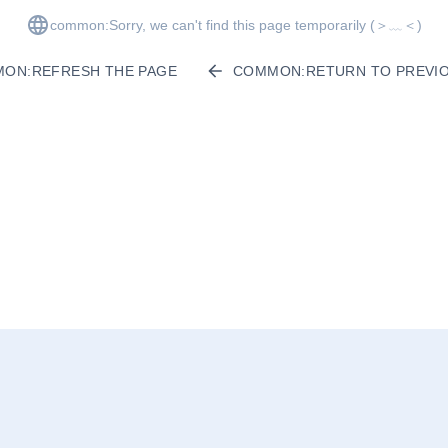
common:Sorry, we can't find this page temporarily
(＞﹏＜)
ON:REFRESH THE PAGE
COMMON:RETURN TO PREVIO