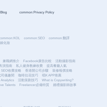
Blog
common:Privacy Policy
common:KOL
common:SEO
common:翻譯
:新娘化妝
兼職網推介
Facebook廣告比較
活動攝影指南
表演指南
私人健身教練收費
提高餐廳人氣
SEO收費攻略
香港開公司步驟
裝修報價攻略
代司儀趣聞
咖啡拉花技巧
唱K APP推薦
Analytics
活動策劃技巧
What is Copywriting?
ive Talents
Freelancer必備特質
婚禮攝影師故事