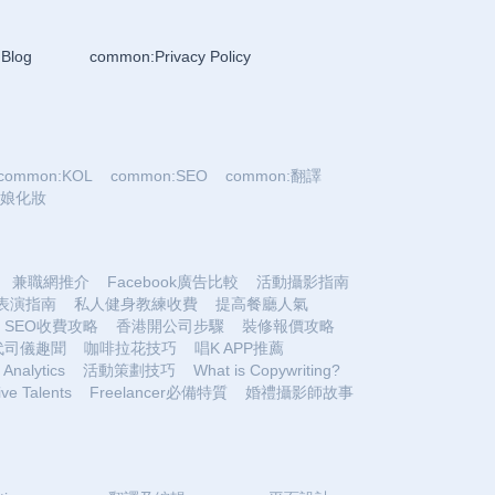
Blog
common:Privacy Policy
common:KOL
common:SEO
common:翻譯
:新娘化妝
兼職網推介
Facebook廣告比較
活動攝影指南
表演指南
私人健身教練收費
提高餐廳人氣
SEO收費攻略
香港開公司步驟
裝修報價攻略
代司儀趣聞
咖啡拉花技巧
唱K APP推薦
Analytics
活動策劃技巧
What is Copywriting?
ive Talents
Freelancer必備特質
婚禮攝影師故事