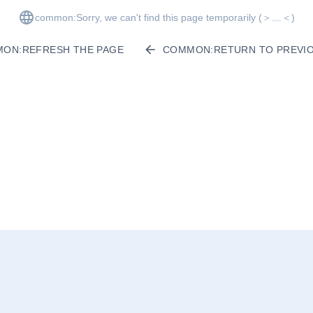
common:Sorry, we can't find this page temporarily
(＞﹏＜)
ON:REFRESH THE PAGE
COMMON:RETURN TO PREVIO