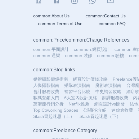
common:About Us
common:Contact Us
common:Terms of Use
common:FAQ
common:Price
/
common:Charge References
common:平面設計
common:網頁設計
common:
common:通渠
common:裝修
common:驗樓
co
common:Blog links
婚禮攝影價錢指南
網頁設計價錢攻略
Freelance
人像攝影指南
樂隊表演指南
魔術表演指南
台灣
會計服務收費
補習平台比較
中史補習攻略
網店
數碼營銷入門
6大室內設計風格
翻譯服務收費
內
萬聖節行銷分析
Netflix推薦
網頁設計vs開發
結他
Top Coworking Spaces
公關PR介紹
迷你倉收費
Slash冒起迷思（上）
Slash冒起迷思（下）
common:Freelance Category