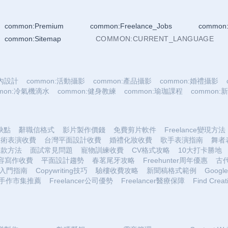
common:Premium
common:Freelance_Jobs
common:
common:Sitemap
COMMON:CURRENT_LANGUAGE
室內設計
common:活動攝影
common:產品攝影
common:婚禮攝影
mmon:冷氣機滴水
common:健身教練
common:瑜珈課程
common
優缺點
辭職信格式
影片製作價錢
免費剪片軟件
Freelance變現方法
魔術表演收費
台灣平面設計收費
婚禮化妝收費
歌手表演指南
舞者
收款方法
面試常見問題
寵物訓練收費
CV格式攻略
10大打卡勝地
容寫作收費
平面設計趨勢
春茗尾牙攻略
Freehunter周年優惠
古
入門指南
Copywriting技巧
驗樓收費攻略
新聞稿格式範例
Google 
手作市集推薦
Freelancer公司優勢
Freelancer醫療保障
Find Creat