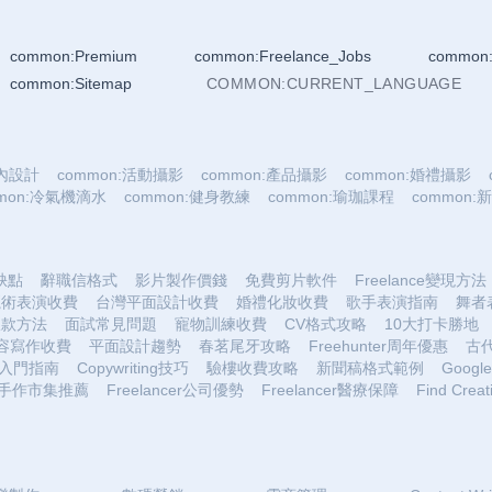
common:Premium
common:Freelance_Jobs
common:
common:Sitemap
COMMON:CURRENT_LANGUAGE
室內設計
common:活動攝影
common:產品攝影
common:婚禮攝影
mmon:冷氣機滴水
common:健身教練
common:瑜珈課程
common
優缺點
辭職信格式
影片製作價錢
免費剪片軟件
Freelance變現方法
魔術表演收費
台灣平面設計收費
婚禮化妝收費
歌手表演指南
舞者
收款方法
面試常見問題
寵物訓練收費
CV格式攻略
10大打卡勝地
容寫作收費
平面設計趨勢
春茗尾牙攻略
Freehunter周年優惠
古
入門指南
Copywriting技巧
驗樓收費攻略
新聞稿格式範例
Google 
手作市集推薦
Freelancer公司優勢
Freelancer醫療保障
Find Creat