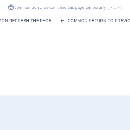
common:Sorry, we can't find this page temporarily
(＞﹏＜)
ON:REFRESH THE PAGE
COMMON:RETURN TO PREVIO