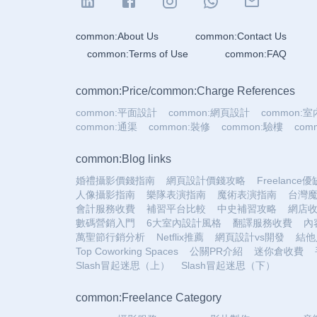
common:About Us
common:Contact Us
common:Terms of Use
common:FAQ
common:Price
/
common:Charge References
common:平面設計
common:網頁設計
common:
common:通渠
common:裝修
common:驗樓
co
common:Blog links
婚禮攝影價錢指南
網頁設計價錢攻略
Freelance
人像攝影指南
樂隊表演指南
魔術表演指南
台灣
會計服務收費
補習平台比較
中史補習攻略
網店
數碼營銷入門
6大室內設計風格
翻譯服務收費
內
萬聖節行銷分析
Netflix推薦
網頁設計vs開發
結他
Top Coworking Spaces
公關PR介紹
迷你倉收費
Slash冒起迷思（上）
Slash冒起迷思（下）
common:Freelance Category