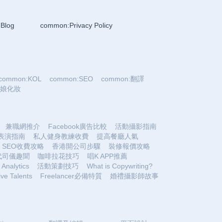
Blog
common:Privacy Policy
common:KOL
common:SEO
common:翻譯
:新娘化妝
兼職網推介
Facebook廣告比較
活動攝影指南
表演指南
私人健身教練收費
提高餐廳人氣
SEO收費攻略
香港開公司步驟
裝修報價攻略
代司儀趣聞
咖啡拉花技巧
唱K APP推薦
Analytics
活動策劃技巧
What is Copywriting?
ive Talents
Freelancer必備特質
婚禮攝影師故事