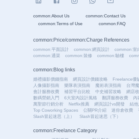
common:About Us
common:Contact Us
common:Terms of Use
common:FAQ
common:Price
/
common:Charge References
common:平面設計
common:網頁設計
common:
common:通渠
common:裝修
common:驗樓
co
common:Blog links
婚禮攝影價錢指南
網頁設計價錢攻略
Freelance
人像攝影指南
樂隊表演指南
魔術表演指南
台灣
會計服務收費
補習平台比較
中史補習攻略
網店
數碼營銷入門
6大室內設計風格
翻譯服務收費
內
萬聖節行銷分析
Netflix推薦
網頁設計vs開發
結他
Top Coworking Spaces
公關PR介紹
迷你倉收費
Slash冒起迷思（上）
Slash冒起迷思（下）
common:Freelance Category