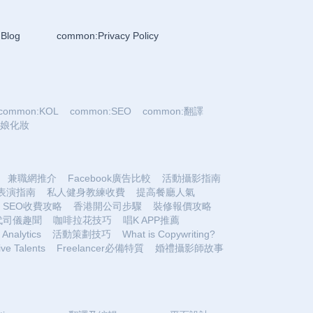
Blog
common:Privacy Policy
common:KOL
common:SEO
common:翻譯
:新娘化妝
兼職網推介
Facebook廣告比較
活動攝影指南
表演指南
私人健身教練收費
提高餐廳人氣
SEO收費攻略
香港開公司步驟
裝修報價攻略
代司儀趣聞
咖啡拉花技巧
唱K APP推薦
Analytics
活動策劃技巧
What is Copywriting?
ive Talents
Freelancer必備特質
婚禮攝影師故事