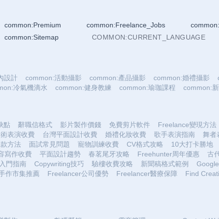
common:Premium
common:Freelance_Jobs
common:
common:Sitemap
COMMON:CURRENT_LANGUAGE
室內設計
common:活動攝影
common:產品攝影
common:婚禮攝影
mmon:冷氣機滴水
common:健身教練
common:瑜珈課程
common
優缺點
辭職信格式
影片製作價錢
免費剪片軟件
Freelance變現方法
魔術表演收費
台灣平面設計收費
婚禮化妝收費
歌手表演指南
舞者
收款方法
面試常見問題
寵物訓練收費
CV格式攻略
10大打卡勝地
容寫作收費
平面設計趨勢
春茗尾牙攻略
Freehunter周年優惠
古
入門指南
Copywriting技巧
驗樓收費攻略
新聞稿格式範例
Google 
手作市集推薦
Freelancer公司優勢
Freelancer醫療保障
Find Creat