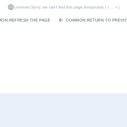
common:Sorry, we can't find this page temporarily
(＞﹏＜)
ON:REFRESH THE PAGE
COMMON:RETURN TO PREVIO