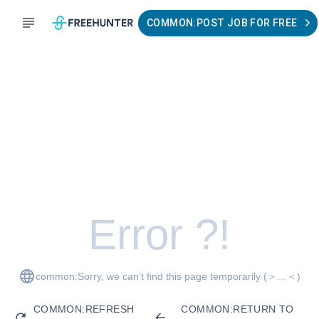
COMMON:POST JOB FOR FREE
Error ?!
common:Sorry, we can't find this page temporarily
(＞﹏＜)
COMMON:REFRESH
COMMON:RETURN TO