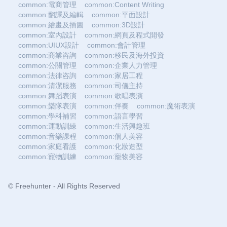
common:電商管理
common:Content Writing
common:翻譯及編輯
common:平面設計
common:繪畫及插圖
common:3D設計
common:室內設計
common:網頁及程式開發
common:UIUX設計
common:會計管理
common:商業咨詢
common:移民及海外投資
common:公關管理
common:企業人力管理
common:法律咨詢
common:家居工程
common:清潔服務
common:司儀主持
common:舞蹈表演
common:歌唱表演
common:樂隊表演
common:伴奏
common:魔術表演
common:學科補習
common:語言學習
common:運動訓練
common:生活興趣班
common:音樂課程
common:個人美容
common:家庭看護
common:化妝造型
common:寵物訓練
common:寵物美容
© Freehunter - All Rights Reserved