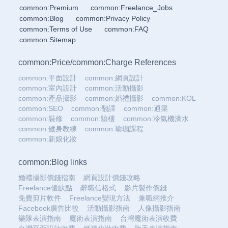
common:Premium
common:Freelance_Jobs
common:Blog
common:Privacy Policy
common:Terms of Use
common:FAQ
common:Sitemap
common:Price
/
common:Charge References
common:平面設計
common:網頁設計
common:室內設計
common:活動攝影
common:產品攝影
common:婚禮攝影
common:KOL
common:SEO
common:翻譯
common:通渠
common:裝修
common:驗樓
common:冷氣機滴水
common:健身教練
common:瑜珈課程
common:新娘化妝
common:Blog links
婚禮攝影價錢指南
網頁設計價錢攻略
Freelance優缺點
辭職信格式
影片製作價錢
免費剪片軟件
Freelance變現方法
兼職網推介
Facebook廣告比較
活動攝影指南
人像攝影指南
樂隊表演指南
魔術表演指南
台灣魔術表演收費