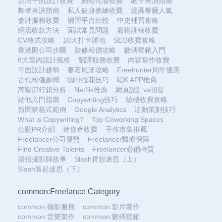
台灣平面設計收費
婚禮化妝收費
歌手表演指南
舞者表演指南
私人健身教練收費
提高餐廳人氣
會計服務收費
補習平台比較
中史補習攻略
網店收款方法
面試常見問題
寵物訓練收費
CV格式攻略
10大打卡勝地
SEO收費攻略
香港開公司步驟
裝修報價攻略
數碼營銷入門
6大室內設計風格
翻譯服務收費
內容寫作收費
平面設計趨勢
春茗尾牙攻略
Freehunter周年優惠
古代司儀趣聞
咖啡拉花技巧
唱K APP推薦
萬聖節行銷分析
Netflix推薦
網頁設計vs開發
結他入門指南
Copywriting技巧
驗樓收費攻略
新聞稿格式範例
Google Analytics
活動策劃技巧
What is Copywriting?
Top Coworking Spaces
公關PR介紹
迷你倉收費
手作市集推薦
Freelancer公司優勢
Freelancer醫療保障
Find Creative Talents
Freelancer必備特質
婚禮攝影師故事
Slash冒起迷思（上）
Slash冒起迷思（下）
common:Freelance Category
common:攝影服務
common:影片製作
common:音樂製作
common:數碼營銷