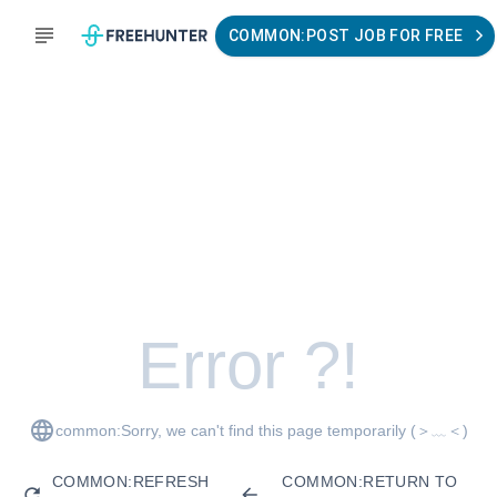
COMMON:POST JOB FOR FREE
Error ?!
common:Sorry, we can't find this page temporarily
(＞﹏＜)
COMMON:REFRESH
COMMON:RETURN TO