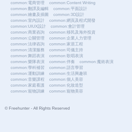
common:電商管理
common:Content Writing
common:翻譯及編輯
common:平面設計
common:繪畫及插圖
common:3D設計
common:室內設計
common:網頁及程式開發
common:UIUX設計
common:會計管理
common:商業咨詢
common:移民及海外投資
common:公關管理
common:企業人力管理
common:法律咨詢
common:家居工程
common:清潔服務
common:司儀主持
common:舞蹈表演
common:歌唱表演
common:樂隊表演
common:伴奏
common:魔術表演
common:學科補習
common:語言學習
common:運動訓練
common:生活興趣班
common:音樂課程
common:個人美容
common:家庭看護
common:化妝造型
common:寵物訓練
common:寵物美容
© Freehunter - All Rights Reserved