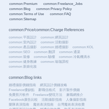
common:Premium
common:Freelance_Jobs
common:Blog
common:Privacy Policy
common:Terms of Use
common:FAQ
common:Sitemap
common:Price
/
common:Charge References
common:平面設計
common:網頁設計
common:室內設計
common:活動攝影
common:產品攝影
common:婚禮攝影
common:KOL
common:SEO
common:翻譯
common:通渠
common:裝修
common:驗樓
common:冷氣機滴水
common:健身教練
common:瑜珈課程
common:新娘化妝
common:Blog links
婚禮攝影價錢指南
網頁設計價錢攻略
Freelance優缺點
辭職信格式
影片製作價錢
免費剪片軟件
Freelance變現方法
兼職網推介
Facebook廣告比較
活動攝影指南
人像攝影指南
樂隊表演指南
魔術表演指南
台灣魔術表演收費