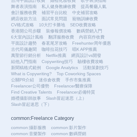
台灣平面設計收費
婚禮化妝收費
歌手表演指南
舞者表演指南
私人健身教練收費
提高餐廳人氣
會計服務收費
補習平台比較
中史補習攻略
網店收款方法
面試常見問題
寵物訓練收費
CV格式攻略
10大打卡勝地
SEO收費攻略
香港開公司步驟
裝修報價攻略
數碼營銷入門
6大室內設計風格
翻譯服務收費
內容寫作收費
平面設計趨勢
春茗尾牙攻略
Freehunter周年優惠
古代司儀趣聞
咖啡拉花技巧
唱K APP推薦
萬聖節行銷分析
Netflix推薦
網頁設計vs開發
結他入門指南
Copywriting技巧
驗樓收費攻略
新聞稿格式範例
Google Analytics
活動策劃技巧
What is Copywriting?
Top Coworking Spaces
公關PR介紹
迷你倉收費
手作市集推薦
Freelancer公司優勢
Freelancer醫療保障
Find Creative Talents
Freelancer必備特質
婚禮攝影師故事
Slash冒起迷思（上）
Slash冒起迷思（下）
common:Freelance Category
common:攝影服務
common:影片製作
common:音樂製作
common:數碼營銷