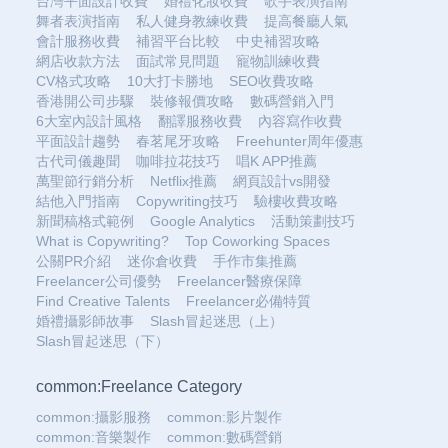
台灣平面設計收費
婚禮化妝收費
歌手表演指南
舞者表演指南
私人健身教練收費
提高餐廳人氣
會計服務收費
補習平台比較
中史補習攻略
網店收款方法
面試常見問題
寵物訓練收費
CV格式攻略
10大打卡勝地
SEO收費攻略
香港開公司步驟
裝修報價攻略
數碼營銷入門
6大室內設計風格
翻譯服務收費
內容寫作收費
平面設計趨勢
春茗尾牙攻略
Freehunter周年優惠
古代司儀趣聞
咖啡拉花技巧
唱K APP推薦
萬聖節行銷分析
Netflix推薦
網頁設計vs開發
結他入門指南
Copywriting技巧
驗樓收費攻略
新聞稿格式範例
Google Analytics
活動策劃技巧
What is Copywriting?
Top Coworking Spaces
公關PR介紹
迷你倉收費
手作市集推薦
Freelancer公司優勢
Freelancer醫療保障
Find Creative Talents
Freelancer必備特質
婚禮攝影師故事
Slash冒起迷思（上）
Slash冒起迷思（下）
common:Freelance Category
common:攝影服務
common:影片製作
common:音樂製作
common:數碼營銷