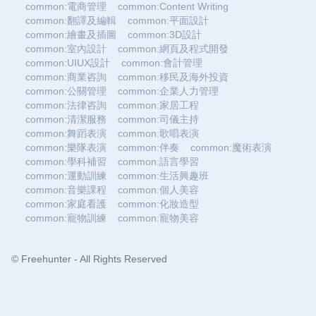
common:電商管理
common:Content Writing
common:翻譯及編輯
common:平面設計
common:繪畫及插圖
common:3D設計
common:室內設計
common:網頁及程式開發
common:UIUX設計
common:會計管理
common:商業咨詢
common:移民及海外投資
common:公關管理
common:企業人力管理
common:法律咨詢
common:家居工程
common:清潔服務
common:司儀主持
common:舞蹈表演
common:歌唱表演
common:樂隊表演
common:伴奏
common:魔術表演
common:學科補習
common:語言學習
common:運動訓練
common:生活興趣班
common:音樂課程
common:個人美容
common:家庭看護
common:化妝造型
common:寵物訓練
common:寵物美容
© Freehunter - All Rights Reserved