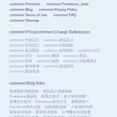
common:Premium
common:Freelance_Jobs
common:Blog
common:Privacy Policy
common:Terms of Use
common:FAQ
common:Sitemap
common:Price
/
common:Charge References
common:平面設計
common:網頁設計
common:室內設計
common:活動攝影
common:產品攝影
common:婚禮攝影
common:KOL
common:SEO
common:翻譯
common:通渠
common:裝修
common:驗樓
common:冷氣機滴水
common:健身教練
common:瑜珈課程
common:新娘化妝
common:Blog links
婚禮攝影價錢指南
網頁設計價錢攻略
Freelance優缺點
辭職信格式
影片製作價錢
免費剪片軟件
Freelance變現方法
兼職網推介
Facebook廣告比較
活動攝影指南
人像攝影指南
樂隊表演指南
魔術表演指南
台灣魔術表演收費