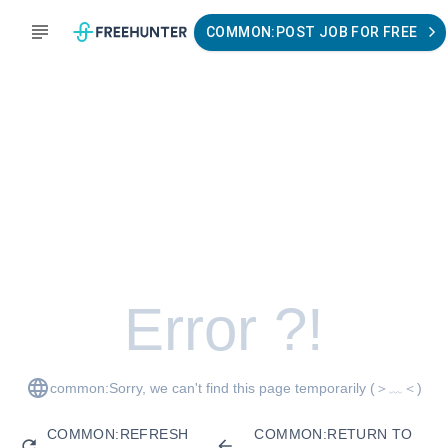
COMMON:POST JOB FOR FREE
Error ?!
common:Sorry, we can't find this page temporarily
(＞﹏＜)
COMMON:REFRESH
COMMON:RETURN TO