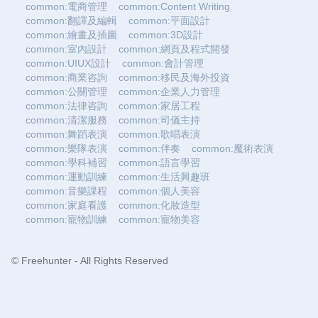
common:電商管理
common:Content Writing
common:翻譯及編輯
common:平面設計
common:繪畫及插圖
common:3D設計
common:室內設計
common:網頁及程式開發
common:UIUX設計
common:會計管理
common:商業咨詢
common:移民及海外投資
common:公關管理
common:企業人力管理
common:法律咨詢
common:家居工程
common:清潔服務
common:司儀主持
common:舞蹈表演
common:歌唱表演
common:樂隊表演
common:伴奏
common:魔術表演
common:學科補習
common:語言學習
common:運動訓練
common:生活興趣班
common:音樂課程
common:個人美容
common:家庭看護
common:化妝造型
common:寵物訓練
common:寵物美容
© Freehunter - All Rights Reserved