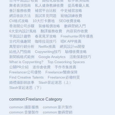
台灣平面設計收費
婚禮化妝收費
歌手表演指南
舞者表演指南
私人健身教練收費
提高餐廳人氣
會計服務收費
補習平台比較
中史補習攻略
網店收款方法
面試常見問題
寵物訓練收費
CV格式攻略
10大打卡勝地
SEO收費攻略
香港開公司步驟
裝修報價攻略
數碼營銷入門
6大室內設計風格
翻譯服務收費
內容寫作收費
平面設計趨勢
春茗尾牙攻略
Freehunter周年優惠
古代司儀趣聞
咖啡拉花技巧
唱K APP推薦
萬聖節行銷分析
Netflix推薦
網頁設計vs開發
結他入門指南
Copywriting技巧
驗樓收費攻略
新聞稿格式範例
Google Analytics
活動策劃技巧
What is Copywriting?
Top Coworking Spaces
公關PR介紹
迷你倉收費
手作市集推薦
Freelancer公司優勢
Freelancer醫療保障
Find Creative Talents
Freelancer必備特質
婚禮攝影師故事
Slash冒起迷思（上）
Slash冒起迷思（下）
common:Freelance Category
common:攝影服務
common:影片製作
common:音樂製作
common:數碼營銷