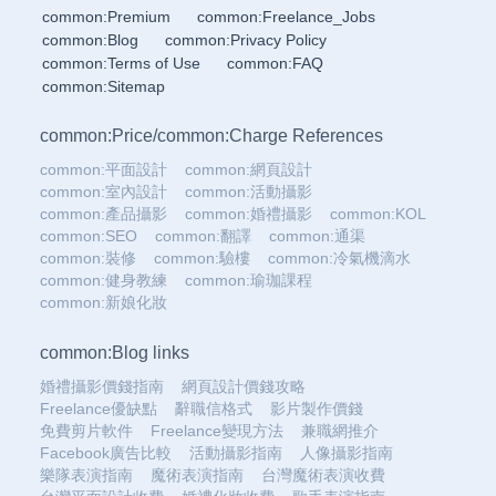
common:Premium
common:Freelance_Jobs
common:Blog
common:Privacy Policy
common:Terms of Use
common:FAQ
common:Sitemap
common:Price
/
common:Charge References
common:平面設計
common:網頁設計
common:室內設計
common:活動攝影
common:產品攝影
common:婚禮攝影
common:KOL
common:SEO
common:翻譯
common:通渠
common:裝修
common:驗樓
common:冷氣機滴水
common:健身教練
common:瑜珈課程
common:新娘化妝
common:Blog links
婚禮攝影價錢指南
網頁設計價錢攻略
Freelance優缺點
辭職信格式
影片製作價錢
免費剪片軟件
Freelance變現方法
兼職網推介
Facebook廣告比較
活動攝影指南
人像攝影指南
樂隊表演指南
魔術表演指南
台灣魔術表演收費