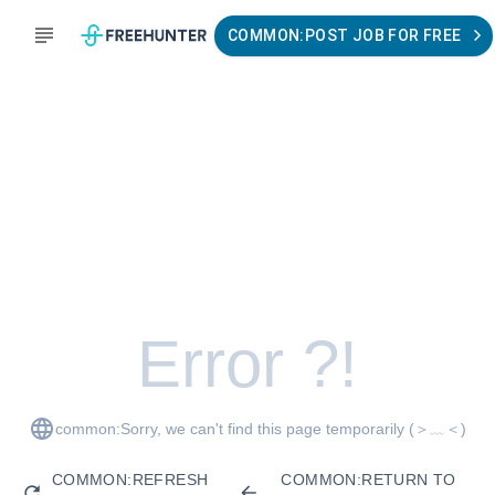
COMMON:POST JOB FOR FREE
Error ?!
common:Sorry, we can't find this page temporarily
(＞﹏＜)
COMMON:REFRESH
COMMON:RETURN TO