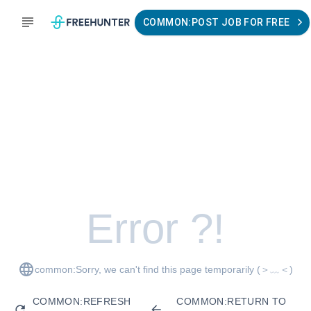
COMMON:POST JOB FOR FREE
Error ?!
common:Sorry, we can't find this page temporarily
(＞﹏＜)
COMMON:REFRESH
COMMON:RETURN TO