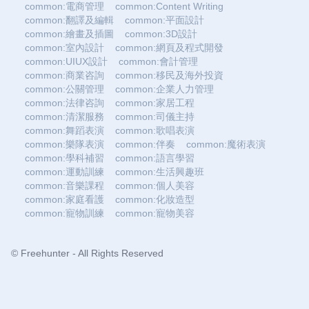
common:電商管理
common:Content Writing
common:翻譯及編輯
common:平面設計
common:繪畫及插圖
common:3D設計
common:室內設計
common:網頁及程式開發
common:UIUX設計
common:會計管理
common:商業咨詢
common:移民及海外投資
common:公關管理
common:企業人力管理
common:法律咨詢
common:家居工程
common:清潔服務
common:司儀主持
common:舞蹈表演
common:歌唱表演
common:樂隊表演
common:伴奏
common:魔術表演
common:學科補習
common:語言學習
common:運動訓練
common:生活興趣班
common:音樂課程
common:個人美容
common:家庭看護
common:化妝造型
common:寵物訓練
common:寵物美容
© Freehunter - All Rights Reserved