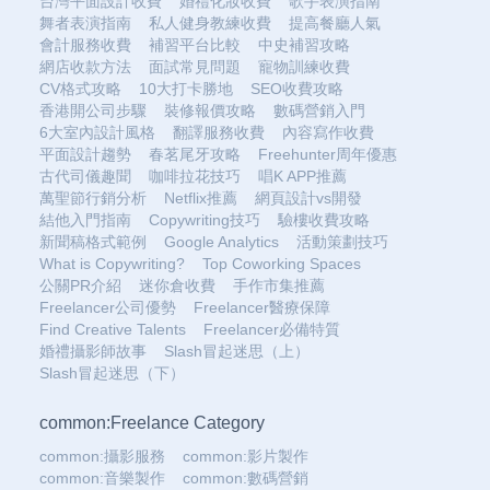
台灣平面設計收費
婚禮化妝收費
歌手表演指南
舞者表演指南
私人健身教練收費
提高餐廳人氣
會計服務收費
補習平台比較
中史補習攻略
網店收款方法
面試常見問題
寵物訓練收費
CV格式攻略
10大打卡勝地
SEO收費攻略
香港開公司步驟
裝修報價攻略
數碼營銷入門
6大室內設計風格
翻譯服務收費
內容寫作收費
平面設計趨勢
春茗尾牙攻略
Freehunter周年優惠
古代司儀趣聞
咖啡拉花技巧
唱K APP推薦
萬聖節行銷分析
Netflix推薦
網頁設計vs開發
結他入門指南
Copywriting技巧
驗樓收費攻略
新聞稿格式範例
Google Analytics
活動策劃技巧
What is Copywriting?
Top Coworking Spaces
公關PR介紹
迷你倉收費
手作市集推薦
Freelancer公司優勢
Freelancer醫療保障
Find Creative Talents
Freelancer必備特質
婚禮攝影師故事
Slash冒起迷思（上）
Slash冒起迷思（下）
common:Freelance Category
common:攝影服務
common:影片製作
common:音樂製作
common:數碼營銷