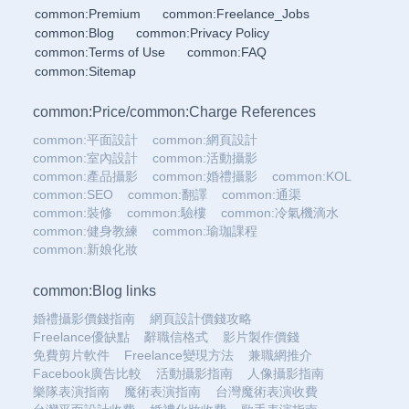
common:Premium
common:Freelance_Jobs
common:Blog
common:Privacy Policy
common:Terms of Use
common:FAQ
common:Sitemap
common:Price
/
common:Charge References
common:平面設計
common:網頁設計
common:室內設計
common:活動攝影
common:產品攝影
common:婚禮攝影
common:KOL
common:SEO
common:翻譯
common:通渠
common:裝修
common:驗樓
common:冷氣機滴水
common:健身教練
common:瑜珈課程
common:新娘化妝
common:Blog links
婚禮攝影價錢指南
網頁設計價錢攻略
Freelance優缺點
辭職信格式
影片製作價錢
免費剪片軟件
Freelance變現方法
兼職網推介
Facebook廣告比較
活動攝影指南
人像攝影指南
樂隊表演指南
魔術表演指南
台灣魔術表演收費