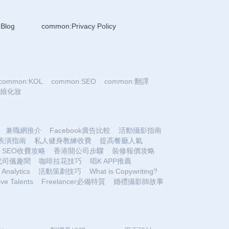
Blog
common:Privacy Policy
common:KOL
common:SEO
common:翻譯
:新娘化妝
兼職網推介
Facebook廣告比較
活動攝影指南
表演指南
私人健身教練收費
提高餐廳人氣
SEO收費攻略
香港開公司步驟
裝修報價攻略
代司儀趣聞
咖啡拉花技巧
唱K APP推薦
Analytics
活動策劃技巧
What is Copywriting?
ive Talents
Freelancer必備特質
婚禮攝影師故事