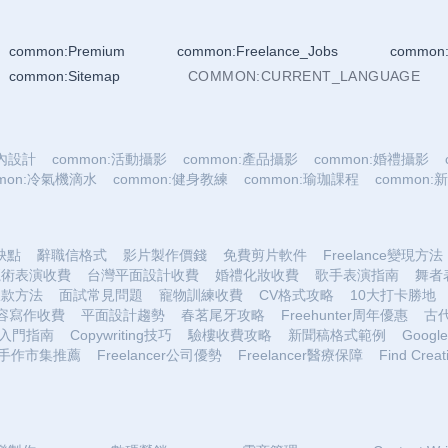
common:Premium
common:Freelance_Jobs
common:
common:Sitemap
COMMON:CURRENT_LANGUAGE
室內設計
common:活動攝影
common:產品攝影
common:婚禮攝影
mmon:冷氣機滴水
common:健身教練
common:瑜珈課程
common
優缺點
辭職信格式
影片製作價錢
免費剪片軟件
Freelance變現方法
魔術表演收費
台灣平面設計收費
婚禮化妝收費
歌手表演指南
舞者
收款方法
面試常見問題
寵物訓練收費
CV格式攻略
10大打卡勝地
容寫作收費
平面設計趨勢
春茗尾牙攻略
Freehunter周年優惠
古
入門指南
Copywriting技巧
驗樓收費攻略
新聞稿格式範例
Google 
手作市集推薦
Freelancer公司優勢
Freelancer醫療保障
Find Creat