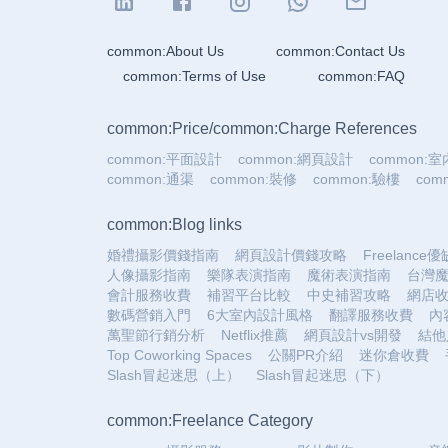
common:About Us
common:Contact Us
common:Terms of Use
common:FAQ
common:Price
/
common:Charge References
common:平面設計
common:網頁設計
common:
common:通渠
common:裝修
common:驗樓
co
common:Blog links
婚禮攝影價錢指南
網頁設計價錢攻略
Freelance
人像攝影指南
樂隊表演指南
魔術表演指南
台灣
會計服務收費
補習平台比較
中史補習攻略
網店
數碼營銷入門
6大室內設計風格
翻譯服務收費
內
萬聖節行銷分析
Netflix推薦
網頁設計vs開發
結他
Top Coworking Spaces
公關PR介紹
迷你倉收費
Slash冒起迷思（上）
Slash冒起迷思（下）
common:Freelance Category