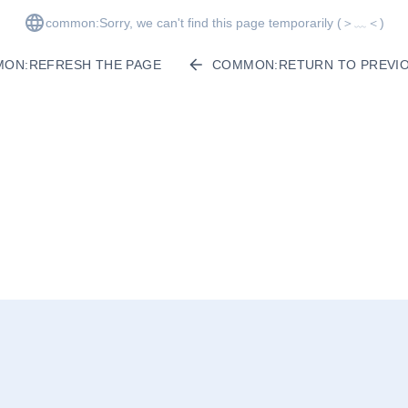
common:Sorry, we can't find this page temporarily
(＞﹏＜)
ON:REFRESH THE PAGE
COMMON:RETURN TO PREVIO