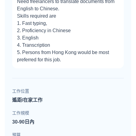
Need freelancers to translate documents from
English to Chinese.
Skills required are
1. Fast typing,
2. Proficiency in Chinese
3. English
4. Transcription
5. Persons from Hong Kong would be most
preferred for this job.
工作位置
遙距/在家工作
工作規模
30-90日內
預算