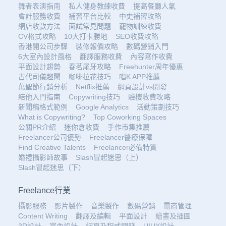
舞者表演指南
私人健身教練收費
提高餐廳人氣
會計服務收費
補習平台比較
中史補習攻略
網店收款方法
面試常見問題
寵物訓練收費
CV格式攻略
10大打卡勝地
SEO收費攻略
香港開公司步驟
裝修報價攻略
數碼營銷入門
6大室內設計風格
翻譯服務收費
內容寫作收費
平面設計趨勢
春茗尾牙攻略
Freehunter周年優惠
古代司儀趣聞
咖啡拉花技巧
唱K APP推薦
萬聖節行銷分析
Netflix推薦
網頁設計vs開發
結他入門指南
Copywriting技巧
驗樓收費攻略
新聞稿格式範例
Google Analytics
活動策劃技巧
What is Copywriting?
Top Coworking Spaces
公關PR介紹
迷你倉收費
手作市集推薦
Freelancer公司優勢
Freelancer醫療保障
Find Creative Talents
Freelancer必備特質
婚禮攝影師故事
Slash冒起迷思（上）
Slash冒起迷思（下）
Freelance行業
攝影服務
影片製作
音樂製作
數碼營銷
電商管理
Content Writing
翻譯及編輯
平面設計
繪畫及插圖
3D設計
室內設計
網頁及程式開發
UIUX設計