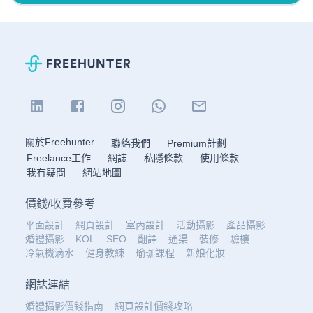
關於Freehunter
聯絡我們
Premium計劃
Freelance工作
網誌
私隱條款
使用條款
我有疑問
網站地圖
價錢
/
收費參考
平面設計
網頁設計
室內設計
活動攝影
產品攝影
婚禮攝影
KOL
SEO
翻譯
通渠
裝修
驗樓
冷氣機滴水
健身教練
瑜珈課程
新娘化妝
網誌連結
婚禮攝影價錢指南
網頁設計價錢攻略