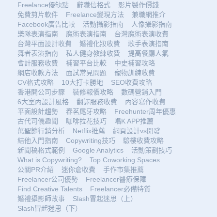
Freelance優缺點
辭職信格式
影片製作價錢
免費剪片軟件
Freelance變現方法
兼職網推介
Facebook廣告比較
活動攝影指南
人像攝影指南
樂隊表演指南
魔術表演指南
台灣魔術表演收費
台灣平面設計收費
婚禮化妝收費
歌手表演指南
舞者表演指南
私人健身教練收費
提高餐廳人氣
會計服務收費
補習平台比較
中史補習攻略
網店收款方法
面試常見問題
寵物訓練收費
CV格式攻略
10大打卡勝地
SEO收費攻略
香港開公司步驟
裝修報價攻略
數碼營銷入門
6大室內設計風格
翻譯服務收費
內容寫作收費
平面設計趨勢
春茗尾牙攻略
Freehunter周年優惠
古代司儀趣聞
咖啡拉花技巧
唱K APP推薦
萬聖節行銷分析
Netflix推薦
網頁設計vs開發
結他入門指南
Copywriting技巧
驗樓收費攻略
新聞稿格式範例
Google Analytics
活動策劃技巧
What is Copywriting?
Top Coworking Spaces
公關PR介紹
迷你倉收費
手作市集推薦
Freelancer公司優勢
Freelancer醫療保障
Find Creative Talents
Freelancer必備特質
婚禮攝影師故事
Slash冒起迷思（上）
Slash冒起迷思（下）