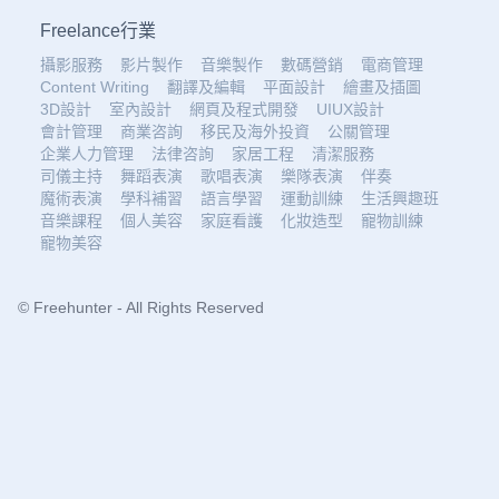
Freelance行業
攝影服務
影片製作
音樂製作
數碼營銷
電商管理
Content Writing
翻譯及編輯
平面設計
繪畫及插圖
3D設計
室內設計
網頁及程式開發
UIUX設計
會計管理
商業咨詢
移民及海外投資
公關管理
企業人力管理
法律咨詢
家居工程
清潔服務
司儀主持
舞蹈表演
歌唱表演
樂隊表演
伴奏
魔術表演
學科補習
語言學習
運動訓練
生活興趣班
音樂課程
個人美容
家庭看護
化妝造型
寵物訓練
寵物美容
© Freehunter - All Rights Reserved