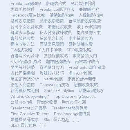
Freelance優缺點
辭職信格式
影片製作價錢
免費剪片軟件
Freelance變現方法
兼職網推介
Facebook廣告比較
活動攝影指南
人像攝影指南
樂隊表演指南
魔術表演指南
台灣魔術表演收費
台灣平面設計收費
婚禮化妝收費
歌手表演指南
舞者表演指南
私人健身教練收費
提高餐廳人氣
會計服務收費
補習平台比較
中史補習攻略
網店收款方法
面試常見問題
寵物訓練收費
CV格式攻略
10大打卡勝地
SEO收費攻略
香港開公司步驟
裝修報價攻略
數碼營銷入門
6大室內設計風格
翻譯服務收費
內容寫作收費
平面設計趨勢
春茗尾牙攻略
Freehunter周年優惠
古代司儀趣聞
咖啡拉花技巧
唱K APP推薦
萬聖節行銷分析
Netflix推薦
網頁設計vs開發
結他入門指南
Copywriting技巧
驗樓收費攻略
新聞稿格式範例
Google Analytics
活動策劃技巧
What is Copywriting?
Top Coworking Spaces
公關PR介紹
迷你倉收費
手作市集推薦
Freelancer公司優勢
Freelancer醫療保障
Find Creative Talents
Freelancer必備特質
婚禮攝影師故事
Slash冒起迷思（上）
Slash冒起迷思（下）