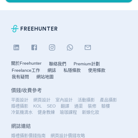
關於Freehunter
聯絡我們
Premium計劃
Freelance工作
網誌
私隱條款
使用條款
我有疑問
網站地圖
價錢
/
收費參考
平面設計
網頁設計
室內設計
活動攝影
產品攝影
婚禮攝影
KOL
SEO
翻譯
通渠
裝修
驗樓
冷氣機滴水
健身教練
瑜珈課程
新娘化妝
網誌連結
婚禮攝影價錢指南
網頁設計價錢攻略