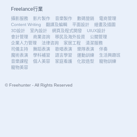
Freelance行業
攝影服務
影片製作
音樂製作
數碼營銷
電商管理
Content Writing
翻譯及編輯
平面設計
繪畫及插圖
3D設計
室內設計
網頁及程式開發
UIUX設計
會計管理
商業咨詢
移民及海外投資
公關管理
企業人力管理
法律咨詢
家居工程
清潔服務
司儀主持
舞蹈表演
歌唱表演
樂隊表演
伴奏
魔術表演
學科補習
語言學習
運動訓練
生活興趣班
音樂課程
個人美容
家庭看護
化妝造型
寵物訓練
寵物美容
© Freehunter - All Rights Reserved