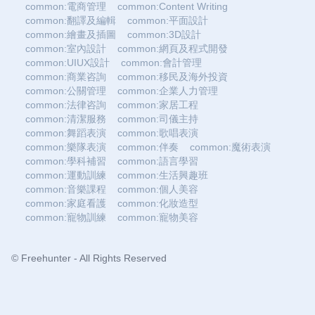
common:電商管理
common:Content Writing
common:翻譯及編輯
common:平面設計
common:繪畫及插圖
common:3D設計
common:室內設計
common:網頁及程式開發
common:UIUX設計
common:會計管理
common:商業咨詢
common:移民及海外投資
common:公關管理
common:企業人力管理
common:法律咨詢
common:家居工程
common:清潔服務
common:司儀主持
common:舞蹈表演
common:歌唱表演
common:樂隊表演
common:伴奏
common:魔術表演
common:學科補習
common:語言學習
common:運動訓練
common:生活興趣班
common:音樂課程
common:個人美容
common:家庭看護
common:化妝造型
common:寵物訓練
common:寵物美容
© Freehunter - All Rights Reserved