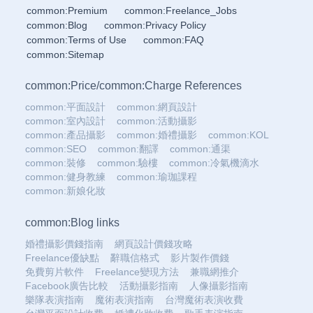
common:Premium
common:Freelance_Jobs
common:Blog
common:Privacy Policy
common:Terms of Use
common:FAQ
common:Sitemap
common:Price
/
common:Charge References
common:平面設計
common:網頁設計
common:室內設計
common:活動攝影
common:產品攝影
common:婚禮攝影
common:KOL
common:SEO
common:翻譯
common:通渠
common:裝修
common:驗樓
common:冷氣機滴水
common:健身教練
common:瑜珈課程
common:新娘化妝
common:Blog links
婚禮攝影價錢指南
網頁設計價錢攻略
Freelance優缺點
辭職信格式
影片製作價錢
免費剪片軟件
Freelance變現方法
兼職網推介
Facebook廣告比較
活動攝影指南
人像攝影指南
樂隊表演指南
魔術表演指南
台灣魔術表演收費