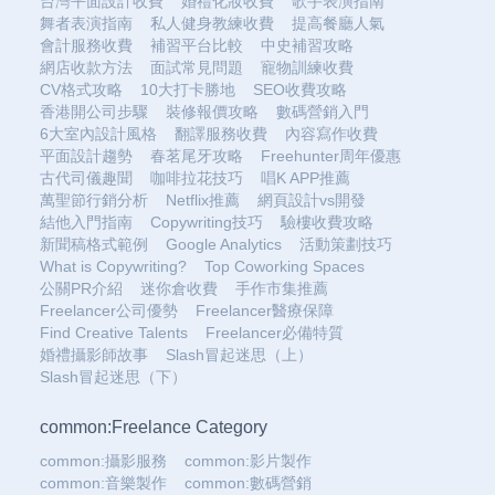
台灣平面設計收費
婚禮化妝收費
歌手表演指南
舞者表演指南
私人健身教練收費
提高餐廳人氣
會計服務收費
補習平台比較
中史補習攻略
網店收款方法
面試常見問題
寵物訓練收費
CV格式攻略
10大打卡勝地
SEO收費攻略
香港開公司步驟
裝修報價攻略
數碼營銷入門
6大室內設計風格
翻譯服務收費
內容寫作收費
平面設計趨勢
春茗尾牙攻略
Freehunter周年優惠
古代司儀趣聞
咖啡拉花技巧
唱K APP推薦
萬聖節行銷分析
Netflix推薦
網頁設計vs開發
結他入門指南
Copywriting技巧
驗樓收費攻略
新聞稿格式範例
Google Analytics
活動策劃技巧
What is Copywriting?
Top Coworking Spaces
公關PR介紹
迷你倉收費
手作市集推薦
Freelancer公司優勢
Freelancer醫療保障
Find Creative Talents
Freelancer必備特質
婚禮攝影師故事
Slash冒起迷思（上）
Slash冒起迷思（下）
common:Freelance Category
common:攝影服務
common:影片製作
common:音樂製作
common:數碼營銷