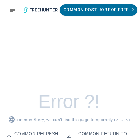
COMMON:POST JOB FOR FREE
Error ?!
common:Sorry, we can't find this page temporarily
(＞﹏＜)
COMMON:REFRESH
COMMON:RETURN TO