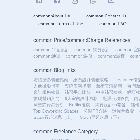
common:About Us
common:Contact Us
common:Terms of Use
common:FAQ
common:Price
/
common:Charge References
common:平面設計
common:網頁設計
common:
common:通渠
common:裝修
common:驗樓
co
common:Blog links
婚禮攝影價錢指南
網頁設計價錢攻略
Freelance
人像攝影指南
樂隊表演指南
魔術表演指南
台灣
會計服務收費
補習平台比較
中史補習攻略
網店
數碼營銷入門
6大室內設計風格
翻譯服務收費
內
萬聖節行銷分析
Netflix推薦
網頁設計vs開發
結他
Top Coworking Spaces
公關PR介紹
迷你倉收費
Slash冒起迷思（上）
Slash冒起迷思（下）
common:Freelance Category