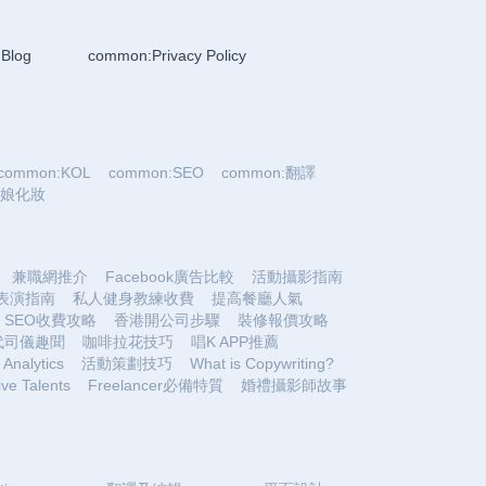
Blog
common:Privacy Policy
common:KOL
common:SEO
common:翻譯
:新娘化妝
兼職網推介
Facebook廣告比較
活動攝影指南
表演指南
私人健身教練收費
提高餐廳人氣
SEO收費攻略
香港開公司步驟
裝修報價攻略
代司儀趣聞
咖啡拉花技巧
唱K APP推薦
Analytics
活動策劃技巧
What is Copywriting?
ive Talents
Freelancer必備特質
婚禮攝影師故事