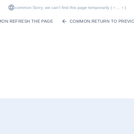
common:Sorry, we can't find this page temporarily
(＞﹏＜)
ON:REFRESH THE PAGE
COMMON:RETURN TO PREVIO