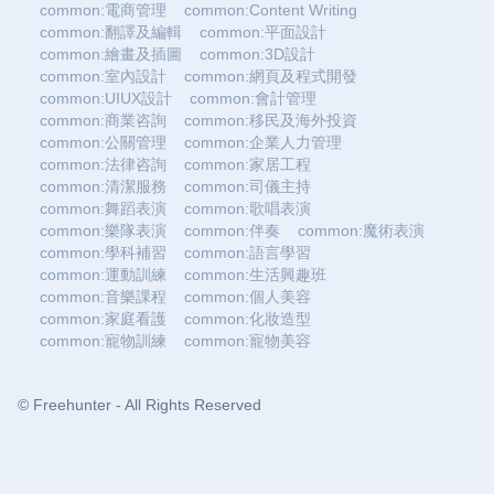
common:電商管理
common:Content Writing
common:翻譯及編輯
common:平面設計
common:繪畫及插圖
common:3D設計
common:室內設計
common:網頁及程式開發
common:UIUX設計
common:會計管理
common:商業咨詢
common:移民及海外投資
common:公關管理
common:企業人力管理
common:法律咨詢
common:家居工程
common:清潔服務
common:司儀主持
common:舞蹈表演
common:歌唱表演
common:樂隊表演
common:伴奏
common:魔術表演
common:學科補習
common:語言學習
common:運動訓練
common:生活興趣班
common:音樂課程
common:個人美容
common:家庭看護
common:化妝造型
common:寵物訓練
common:寵物美容
© Freehunter - All Rights Reserved