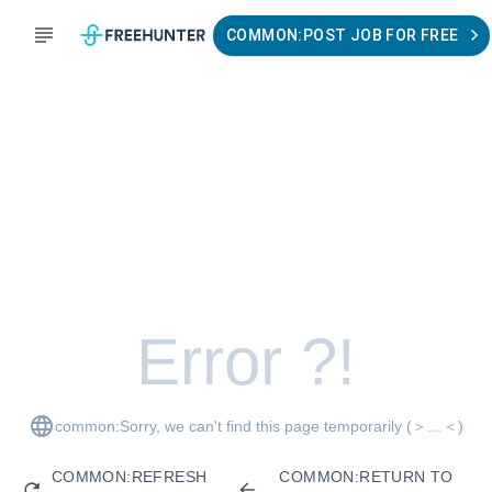
COMMON:POST JOB FOR FREE
Error ?!
common:Sorry, we can't find this page temporarily
(＞﹏＜)
COMMON:REFRESH
COMMON:RETURN TO