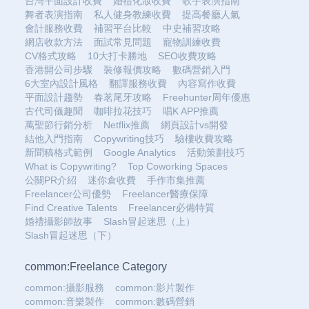
台灣平面設計收費
婚禮化妝收費
歌手表演指南
舞者表演指南
私人健身教練收費
提高餐廳人氣
會計服務收費
補習平台比較
中史補習攻略
網店收款方法
面試常見問題
寵物訓練收費
CV格式攻略
10大打卡勝地
SEO收費攻略
香港開公司步驟
裝修報價攻略
數碼營銷入門
6大室內設計風格
翻譯服務收費
內容寫作收費
平面設計趨勢
春茗尾牙攻略
Freehunter周年優惠
古代司儀趣聞
咖啡拉花技巧
唱K APP推薦
萬聖節行銷分析
Netflix推薦
網頁設計vs開發
結他入門指南
Copywriting技巧
驗樓收費攻略
新聞稿格式範例
Google Analytics
活動策劃技巧
What is Copywriting?
Top Coworking Spaces
公關PR介紹
迷你倉收費
手作市集推薦
Freelancer公司優勢
Freelancer醫療保障
Find Creative Talents
Freelancer必備特質
婚禮攝影師故事
Slash冒起迷思（上）
Slash冒起迷思（下）
common:Freelance Category
common:攝影服務
common:影片製作
common:音樂製作
common:數碼營銷