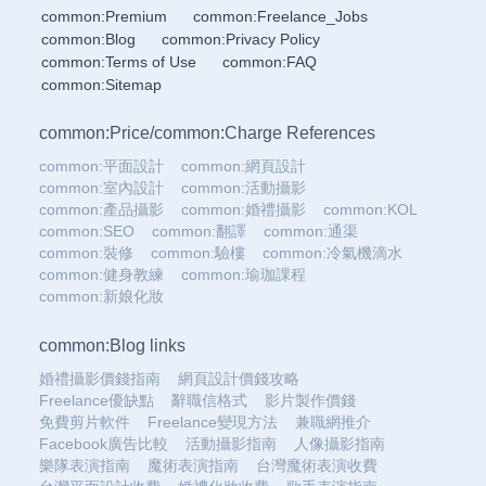
common:Premium
common:Freelance_Jobs
common:Blog
common:Privacy Policy
common:Terms of Use
common:FAQ
common:Sitemap
common:Price
/
common:Charge References
common:平面設計
common:網頁設計
common:室內設計
common:活動攝影
common:產品攝影
common:婚禮攝影
common:KOL
common:SEO
common:翻譯
common:通渠
common:裝修
common:驗樓
common:冷氣機滴水
common:健身教練
common:瑜珈課程
common:新娘化妝
common:Blog links
婚禮攝影價錢指南
網頁設計價錢攻略
Freelance優缺點
辭職信格式
影片製作價錢
免費剪片軟件
Freelance變現方法
兼職網推介
Facebook廣告比較
活動攝影指南
人像攝影指南
樂隊表演指南
魔術表演指南
台灣魔術表演收費