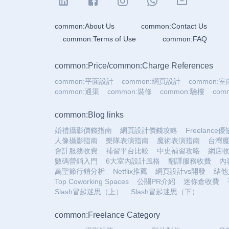
common:About Us
common:Contact Us
common:Terms of Use
common:FAQ
common:Price
/
common:Charge References
common:平面設計
common:網頁設計
common:
common:通渠
common:裝修
common:驗樓
co
common:Blog links
婚禮攝影價錢指南
網頁設計價錢攻略
Freelance
人像攝影指南
樂隊表演指南
魔術表演指南
台灣
會計服務收費
補習平台比較
中史補習攻略
網店
數碼營銷入門
6大室內設計風格
翻譯服務收費
內
萬聖節行銷分析
Netflix推薦
網頁設計vs開發
結他
Top Coworking Spaces
公關PR介紹
迷你倉收費
Slash冒起迷思（上）
Slash冒起迷思（下）
common:Freelance Category