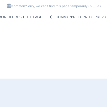
common:Sorry, we can't find this page temporarily
(＞﹏＜)
ON:REFRESH THE PAGE
COMMON:RETURN TO PREVIO