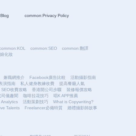
Blog
common:Privacy Policy
common:KOL
common:SEO
common:翻譯
:新娘化妝
兼職網推介
Facebook廣告比較
活動攝影指南
表演指南
私人健身教練收費
提高餐廳人氣
SEO收費攻略
香港開公司步驟
裝修報價攻略
代司儀趣聞
咖啡拉花技巧
唱K APP推薦
Analytics
活動策劃技巧
What is Copywriting?
ive Talents
Freelancer必備特質
婚禮攝影師故事