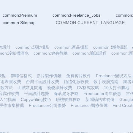
common:Premium
common:Freelance_Jobs
common:
common:Sitemap
COMMON:CURRENT_LANGUAGE
室內設計
common:活動攝影
common:產品攝影
common:婚禮攝影
mmon:冷氣機滴水
common:健身教練
common:瑜珈課程
common
優缺點
辭職信格式
影片製作價錢
免費剪片軟件
Freelance變現方法
魔術表演收費
台灣平面設計收費
婚禮化妝收費
歌手表演指南
舞者
收款方法
面試常見問題
寵物訓練收費
CV格式攻略
10大打卡勝地
容寫作收費
平面設計趨勢
春茗尾牙攻略
Freehunter周年優惠
古
入門指南
Copywriting技巧
驗樓收費攻略
新聞稿格式範例
Google 
手作市集推薦
Freelancer公司優勢
Freelancer醫療保障
Find Creat